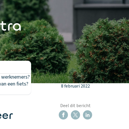
tra
an werknemers?
an een fiets?
8 februari 2022
Deel dit bericht
eer