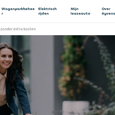
Wagenparkbehee
Elektrisch
Mijn
Over
r
rijden
leaseauto
Ayven
k zonder extra kosten