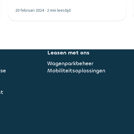
20 februari 2024
-
2 min leestijd
Leasen met ons
Wagenparkbeheer
ase
Mobiliteitsoplossingen
nt