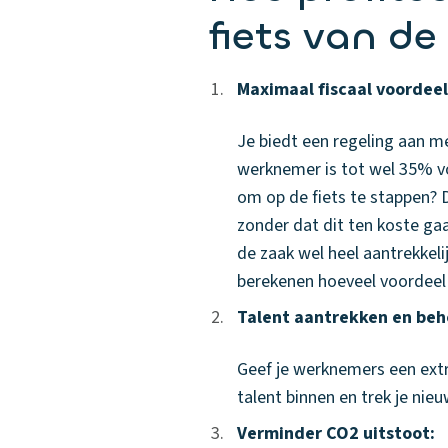
fiets van de
1.
1.
Maximaal fiscaal voordeel
Je biedt een regeling aan me
werknemer is tot wel 35% voo
om op de fiets te stappen? D
zonder dat dit ten koste gaa
de zaak wel heel aantrekkelij
berekenen hoeveel voordeel 
2.
2.
Talent aantrekken en be
Geef je werknemers een ext
talent binnen en trek je nieu
3.
3.
Verminder CO2 uitstoot: