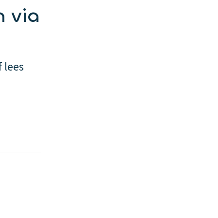
n via
 lees