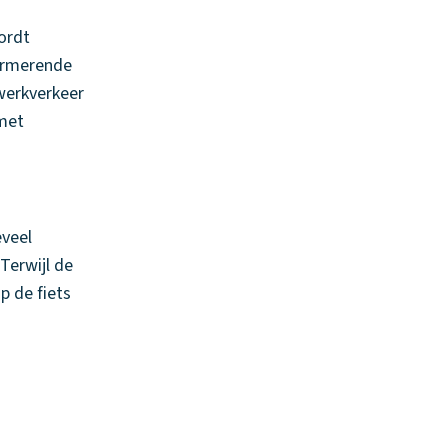
wordt
normerende
werkverkeer
 met
.
eveel
Terwijl de
p de fiets