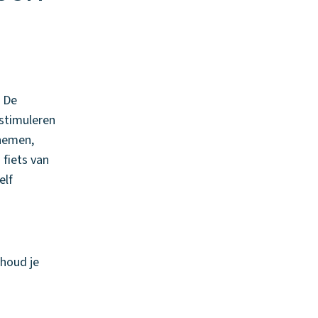
. De
 stimuleren
 nemen,
 fiets van
elf
houd je