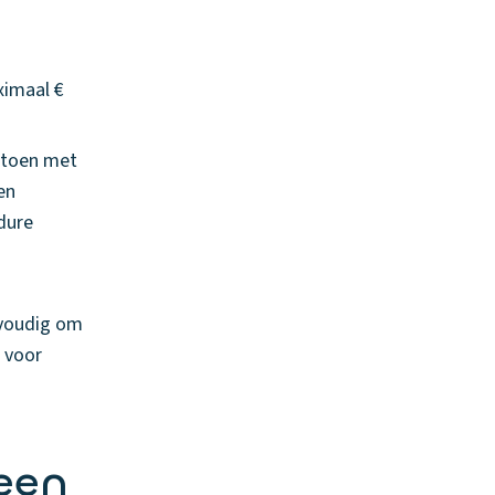
e
ximaal €
s toen met
en
(dure
envoudig om
 voor
 een