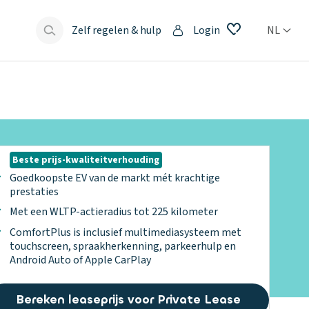
Zelf regelen & hulp
Login
NL
s
Beste prijs-kwaliteitverhouding
Goedkoopste EV van de markt mét krachtige
prestaties
Met een WLTP-actieradius tot 225 kilometer
ComfortPlus is inclusief multimediasysteem met
touchscreen, spraakherkenning, parkeerhulp en
Android Auto of Apple CarPlay
Bereken leaseprijs voor Private Lease