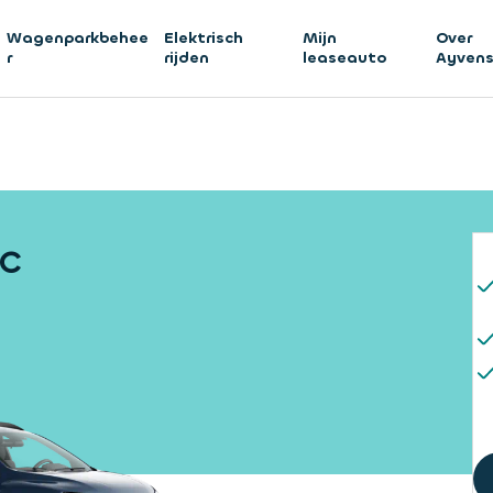
Wagenparkbehee
Elektrisch
Mijn
Over
r
rijden
leaseauto
Ayven
ic