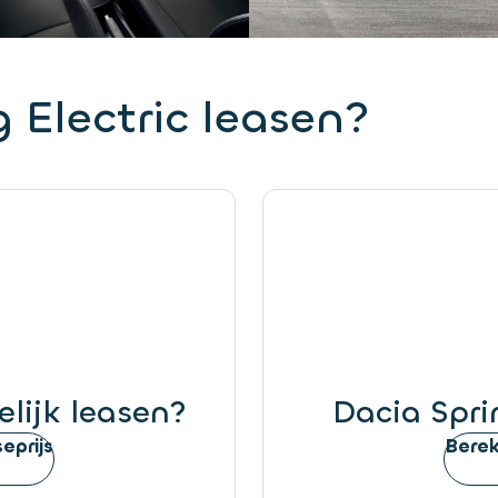
 Electric leasen?
elijk leasen?
Dacia Spri
eprijs
Berek