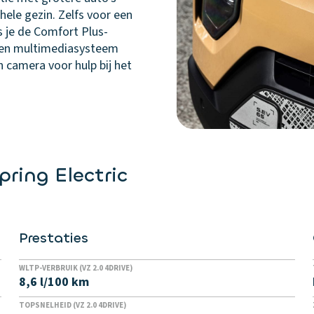
ele gezin. Zelfs voor een
s je de Comfort Plus-
- en multimediasysteem
 camera voor hulp bij het
pring Electric
Prestaties
WLTP-VERBRUIK (VZ 2.0 4DRIVE)
8,6 l/100 km
TOPSNELHEID (VZ 2.0 4DRIVE)