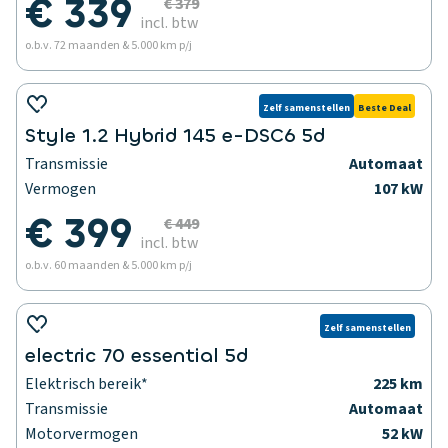
€ 339
€ 379
incl. btw
o.b.v. 72 maanden & 5.000 km p/j
Zelf samenstellen
Beste Deal
Style 1.2 Hybrid 145 e-DSC6 5d
Transmissie
Automaat
Vermogen
107 kW
€ 399
€ 449
incl. btw
o.b.v. 60 maanden & 5.000 km p/j
Zelf samenstellen
electric 70 essential 5d
Elektrisch bereik*
225 km
Transmissie
Automaat
Motorvermogen
52 kW