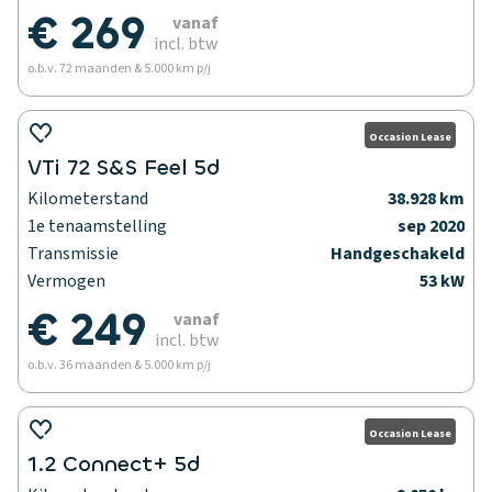
€ 269
vanaf
incl. btw
o.b.v. 72 maanden & 5.000 km p/j
Occasion Lease
VTi 72 S&S Feel 5d
Kilometerstand
38.928 km
1e tenaamstelling
sep 2020
Transmissie
Handgeschakeld
Vermogen
53 kW
€ 249
vanaf
incl. btw
o.b.v. 36 maanden & 5.000 km p/j
Occasion Lease
1.2 Connect+ 5d