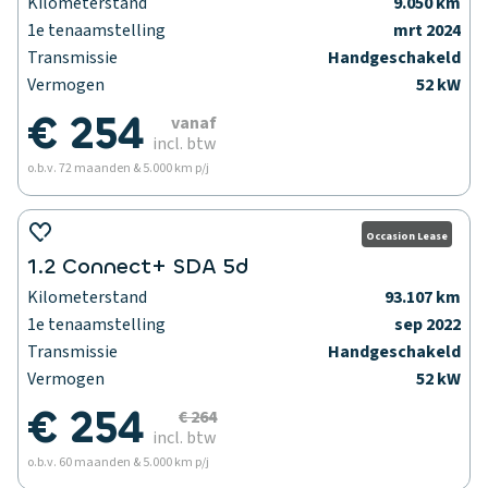
Kilometerstand
9.050 km
1e tenaamstelling
mrt 2024
Transmissie
Handgeschakeld
Vermogen
52 kW
€ 254
vanaf
incl. btw
o.b.v. 72 maanden & 5.000 km p/j
Occasion Lease
1.2 Connect+ SDA 5d
Kilometerstand
93.107 km
1e tenaamstelling
sep 2022
Transmissie
Handgeschakeld
Vermogen
52 kW
€ 254
€ 264
incl. btw
o.b.v. 60 maanden & 5.000 km p/j