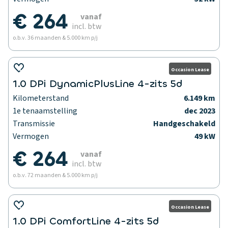
€ 264
vanaf
incl. btw
o.b.v. 36 maanden & 5.000 km p/j
Occasion Lease
1.0 DPi DynamicPlusLine 4-zits 5d
Kilometerstand
6.149 km
1e tenaamstelling
dec 2023
Transmissie
Handgeschakeld
Vermogen
49 kW
€ 264
vanaf
incl. btw
o.b.v. 72 maanden & 5.000 km p/j
Occasion Lease
1.0 DPi ComfortLine 4-zits 5d