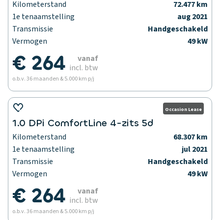
Kilometerstand
72.477 km
1e tenaamstelling
aug 2021
Transmissie
Handgeschakeld
Vermogen
49 kW
€ 264
vanaf
incl. btw
o.b.v. 36 maanden & 5.000 km p/j
Occasion Lease
1.0 DPi ComfortLine 4-zits 5d
Kilometerstand
68.307 km
1e tenaamstelling
jul 2021
Transmissie
Handgeschakeld
Vermogen
49 kW
€ 264
vanaf
incl. btw
o.b.v. 36 maanden & 5.000 km p/j