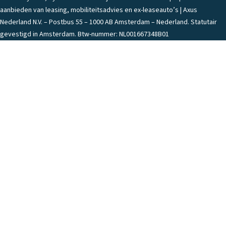
aanbieden van leasing, mobiliteitsadvies en ex-leaseauto’s | Axus
Nederland N.V. – Postbus 55 – 1000 AB Amsterdam – Nederland. Statutair
gevestigd in Amsterdam. Btw-nummer: NL001667348B01