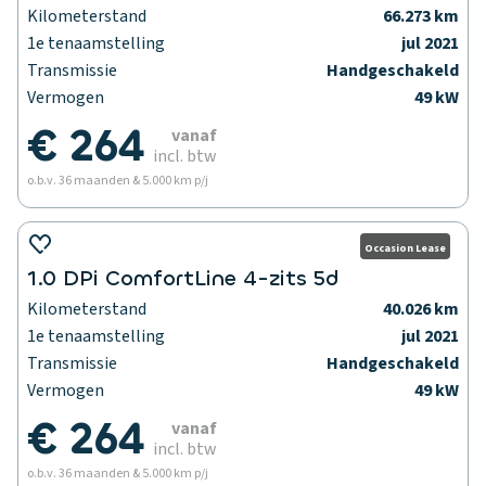
Kilometerstand
66.273 km
1e tenaamstelling
jul 2021
Transmissie
Handgeschakeld
Vermogen
49 kW
€ 264
vanaf
incl. btw
o.b.v. 36 maanden & 5.000 km p/j
Occasion Lease
1.0 DPi ComfortLine 4-zits 5d
Kilometerstand
40.026 km
1e tenaamstelling
jul 2021
Transmissie
Handgeschakeld
Vermogen
49 kW
€ 264
vanaf
incl. btw
o.b.v. 36 maanden & 5.000 km p/j