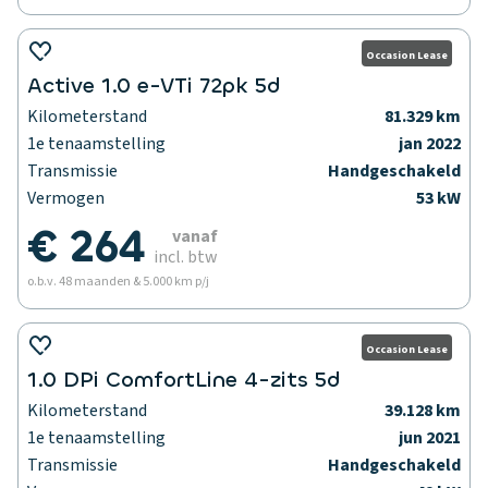
Occasion Lease
Active 1.0 e-VTi 72pk 5d
Kilometerstand
81.329 km
1e tenaamstelling
jan 2022
Transmissie
Handgeschakeld
Vermogen
53 kW
€ 264
vanaf
incl. btw
o.b.v. 48 maanden & 5.000 km p/j
Occasion Lease
1.0 DPi ComfortLine 4-zits 5d
Kilometerstand
39.128 km
1e tenaamstelling
jun 2021
Transmissie
Handgeschakeld