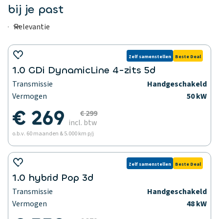
bij je past
Zelf samenstellen
Beste Deal
1.0 GDi DynamicLine 4-zits 5d
Transmissie
Handgeschakeld
Vermogen
50 kW
€ 269
€ 299
incl. btw
o.b.v. 60 maanden & 5.000 km p/j
Zelf samenstellen
Beste Deal
1.0 hybrid Pop 3d
Transmissie
Handgeschakeld
Vermogen
48 kW