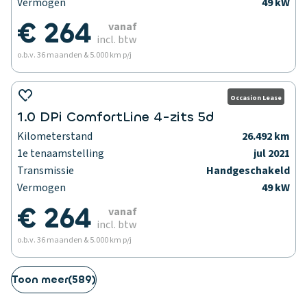
Vermogen
49 kW
€ 264
vanaf
incl. btw
o.b.v. 36 maanden & 5.000 km p/j
Occasion Lease
1.0 DPi ComfortLine 4-zits 5d
Kilometerstand
26.492 km
1e tenaamstelling
jul 2021
Transmissie
Handgeschakeld
Vermogen
49 kW
€ 264
vanaf
incl. btw
o.b.v. 36 maanden & 5.000 km p/j
Toon meer
(
589
)