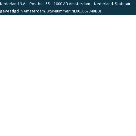
Nederland N.V. – Postbus 55 – 1000 AB Amsterdam – Nederland. Statutair
gevestigd in Amsterdam. Btw-nummer: NL001667348B01