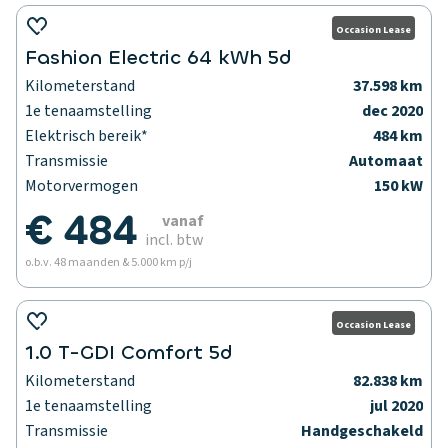
Occasion Lease
Fashion Electric 64 kWh 5d
Kilometerstand
37.598 km
1e tenaamstelling
dec 2020
Elektrisch bereik*
484 km
Transmissie
Automaat
Motorvermogen
150 kW
€ 484
vanaf
incl. btw
o.b.v. 48 maanden & 5.000 km p/j
Occasion Lease
1.0 T-GDI Comfort 5d
Kilometerstand
82.838 km
1e tenaamstelling
jul 2020
Transmissie
Handgeschakeld