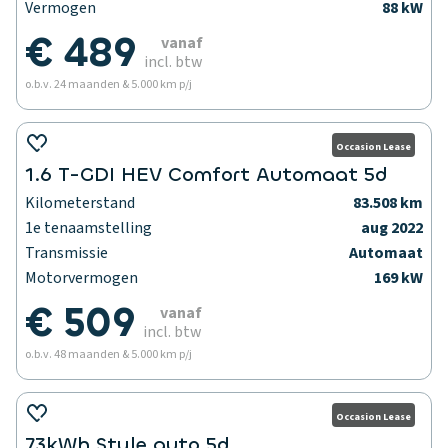
Vermogen
88 kW
€ 489
vanaf
incl. btw
o.b.v. 24 maanden & 5.000 km p/j
Occasion Lease
1.6 T-GDI HEV Comfort Automaat 5d
Kilometerstand
83.508 km
1e tenaamstelling
aug 2022
Transmissie
Automaat
Motorvermogen
169 kW
€ 509
vanaf
incl. btw
o.b.v. 48 maanden & 5.000 km p/j
Occasion Lease
73kWh Style auto 5d