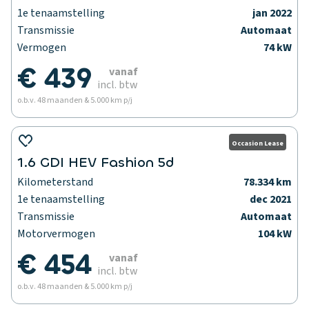
1e tenaamstelling
jan 2022
Transmissie
Automaat
Vermogen
74 kW
€ 439
vanaf
incl. btw
o.b.v. 48 maanden & 5.000 km p/j
Occasion Lease
1.6 GDI HEV Fashion 5d
Kilometerstand
78.334 km
1e tenaamstelling
dec 2021
Transmissie
Automaat
Motorvermogen
104 kW
€ 454
vanaf
incl. btw
o.b.v. 48 maanden & 5.000 km p/j