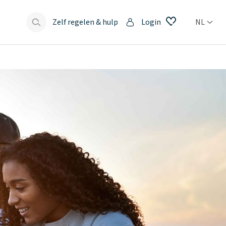
Zelf regelen & hulp
Login
NL
s