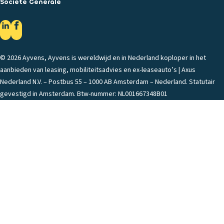
Societe Generale
© 2026 Ayvens, Ayvens is wereldwijd en in Nederland koploper in het
aanbieden van leasing, mobiliteitsadvies en ex-leaseauto’s | Axus
Nederland N.V. – Postbus 55 – 1000 AB Amsterdam – Nederland. Statutair
gevestigd in Amsterdam. Btw-nummer: NL001667348B01