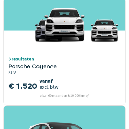
3 resultaten
Porsche Cayenne
SUV
vanaf
€ 1.520
excl. btw
o.b.v. 60 maanden & 10.000 km p/j