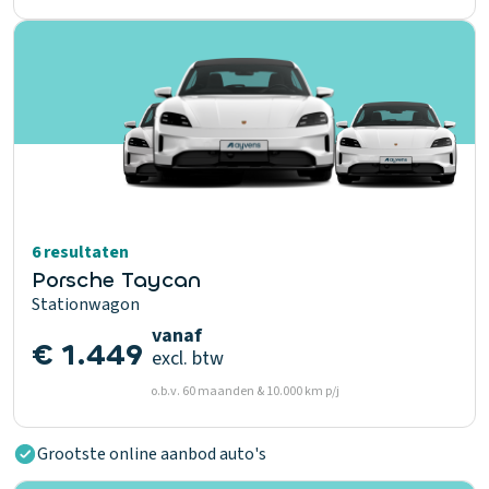
6 resultaten
Porsche Taycan
Stationwagon
vanaf
€ 1.449
excl. btw
o.b.v. 60 maanden & 10.000 km p/j
Grootste online aanbod auto's