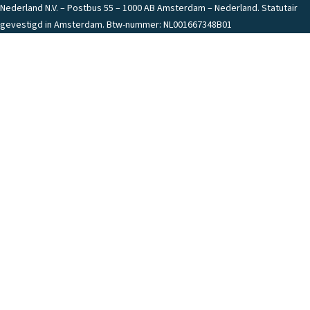
Nederland N.V. – Postbus 55 – 1000 AB Amsterdam – Nederland. Statutair
gevestigd in Amsterdam. Btw-nummer: NL001667348B01