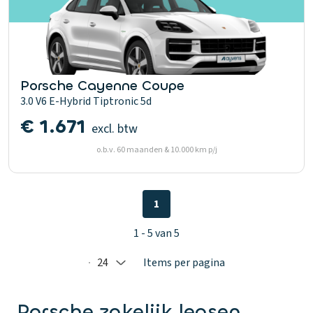
Porsche Cayenne Coupe
3.0 V6 E-Hybrid Tiptronic 5d
€ 1.671
excl. btw
o.b.v. 60 maanden & 10.000 km p/j
1
1 - 5 van 5
24
Items per pagina
Selected: 24
Porsche zakelijk leasen