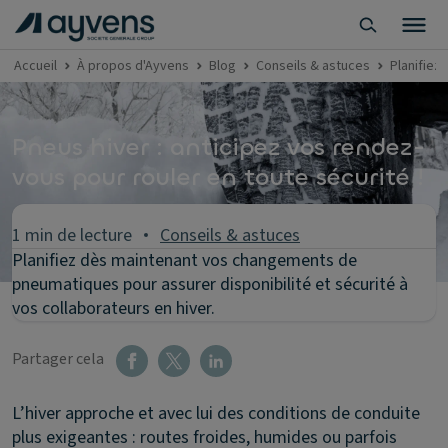
Accueil
À propos d'Ayvens
Blog
Conseils & astuces
Planifiez
Pneus hiver : anticipez vos rendez-
vous pour rouler en toute sécurité !
1 min de lecture
Conseils & astuces
Planifiez dès maintenant vos changements de
pneumatiques pour assurer disponibilité et sécurité à
vos collaborateurs en hiver.
Partager cela
L’hiver approche et avec lui des conditions de conduite
plus exigeantes : routes froides, humides ou parfois