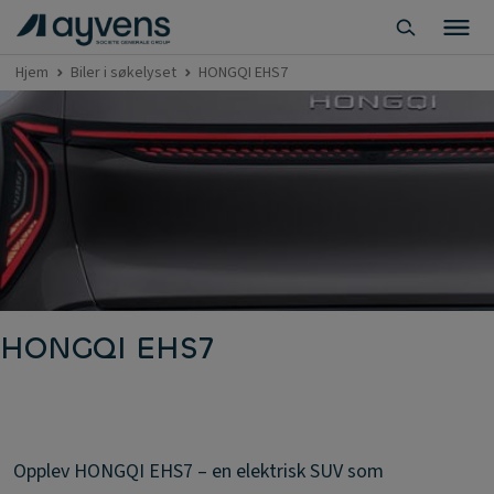
Hjem
Biler i søkelyset
HONGQI EHS7
HONGQI EHS7
Opplev HONGQI EHS7 – en elektrisk SUV som