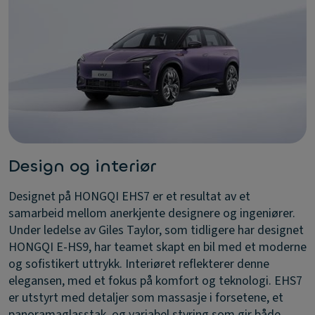
Design og interiør
Designet på HONGQI EHS7 er et resultat av et
samarbeid mellom anerkjente designere og ingeniører.
Under ledelse av Giles Taylor, som tidligere har designet
HONGQI E-HS9, har teamet skapt en bil med et moderne
og sofistikert uttrykk. Interiøret reflekterer denne
elegansen, med et fokus på komfort og teknologi. EHS7
er utstyrt med detaljer som massasje i forsetene, et
panoramaglasstak, og variabel styring som gir både