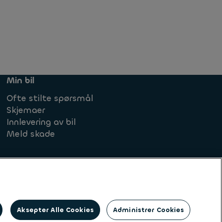
Min bil
Ofte stilte spørsmål
Skjemaer
Innlevering av bil
Meld skade
Aksepter Alle Cookies
Administrer Cookies