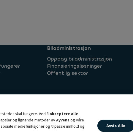
Biladministrasjon
Oppdag biladministrasjon
fungerer
Finansieringsløsninger
r
Offentlig sektor
Ayvens Norge
Brynsengveien 10
ttstedet skal fungere. Ved å
akseptere alle
liktelse
0667 Oslo
skapsler og lignende metoder av
Ayvens
og våre
Avvis Alle
y sosiale mediefunksjoner og tilpasse innhold og