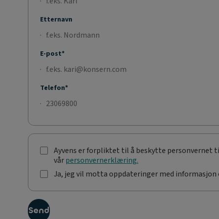
Etternavn
E-post*
Telefon*
Ayvens er forpliktet til å beskytte personvernet 
A
vår
personvernerklæring.
y
v
Ja, jeg vil motta oppdateringer med informasjon 
e
J
n
a
s
,
e
Send
j