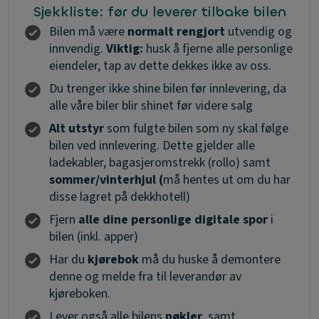
Sjekkliste: før du leverer tilbake bilen
Bilen må være
normalt rengjort
utvendig og
innvendig.
Viktig:
husk å fjerne alle personlige
eiendeler, tap av dette dekkes ikke av oss.
Du trenger ikke shine bilen før innlevering, da
alle våre biler blir shinet før videre salg
Alt utstyr
som fulgte bilen som ny skal følge
bilen ved innlevering. Dette gjelder alle
ladekabler, bagasjeromstrekk (rollo) samt
sommer/vinterhjul (
må hentes ut om du har
disse lagret på dekkhotell)
Fjern
alle dine personlige digitale spor
i
bilen (inkl. apper)
Har du
kjørebok
må du huske å demontere
denne og melde fra til leverandør av
kjøreboken.
Lever også alle bilens
nøkler
, samt