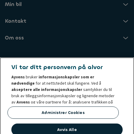
Min bil
Kontakt
Om oss
Ayvens Norge
Vi tar ditt personvern på alvor
Brynsengveien 10
0667 Oslo
Ayvens
bruker
informasjonskapsler som er
nødvendige
for at nettstedet skal fungere. Ved å
akseptere alle informasjonskapsler
samtykker du til
Kjenn din kunde-prinsippet
Åpenhetsloven
bruk av tilleggsinformasjonskapsler og lignende metoder
Gjennomføring og etiske prinsipper
av
Ayvens
og våre partnere for å; analysere trafikken på
Retningslinjer for cookies
Klager
Dine data, dine valg
nettstedet og nettadferd, tilby sosiale mediefunksjoner
Administrer Cookies
Vilkår og betingelser
Whistleblowing
og tilpasse innhold og annonser på/utenfor nettstedet
Personvernerklæring
Ayvens.com
Societe Generale
vårt.
Avvis Alle
Du kan
administrere informasjonskapsler
eller trekke