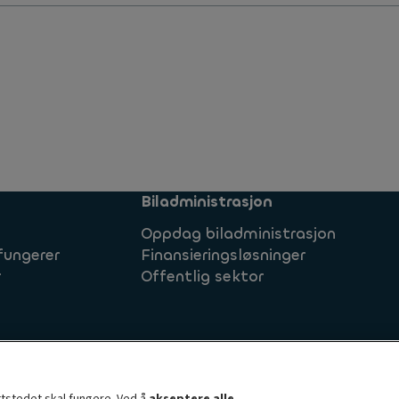
Biladministrasjon
Oppdag biladministrasjon
fungerer
Finansieringsløsninger
r
Offentlig sektor
Ayvens Norge
Brynsengveien 10