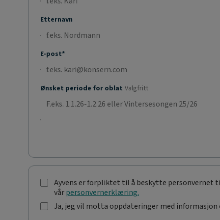
Etternavn
E-post*
Ønsket periode for oblat
Valgfritt
Ayvens er forpliktet til å beskytte personvernet 
A
vår
personvernerklæring.
y
v
Ja, jeg vil motta oppdateringer med informasjon 
e
J