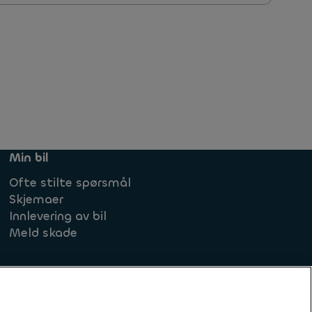
Min bil
Ofte stilte spørsmål
Skjemaer
Innlevering av bil
Meld skade