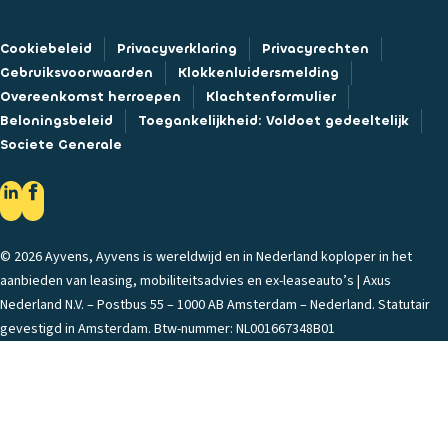
Cookiebeleid
Privacyverklaring
Privacyrechten
Gebruiksvoorwaarden
Klokkenluidersmelding
Overeenkomst herroepen
Klachtenformulier
Beloningsbeleid
Toegankelijkheid: Voldoet gedeeltelijk
Societe Generale
© 2026 Ayvens, Ayvens is wereldwijd en in Nederland koploper in het
aanbieden van leasing, mobiliteitsadvies en ex-leaseauto’s | Axus
Nederland N.V. – Postbus 55 – 1000 AB Amsterdam – Nederland. Statutair
gevestigd in Amsterdam. Btw-nummer: NL001667348B01