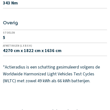
343 Nm
Overig
STOELEN
5
AFMETINGEN (L X B X H)
4270 cm x 1822 cm x 1636 cm
*Actieradius is een schatting gesimuleerd volgens de
Worldwide Harmonized Light Vehicles Test Cycles
(WLTC) met zowel 49 kWh als 66 kWh batterijen.