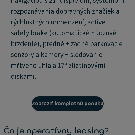
navigáciou s 21“ displejom, systémom
rozpoznávania dopravných značiek a
rýchlostných obmedzení, active
safety brake (automatické núdzové
brzdenie), predné + zadné parkovacie
senzory a kamery + sledovanie
mŕtveho uhla a 17“ zliatinovými
diskami.
Zobraziť kompletnú ponuku
Čo je operatívny leasing?