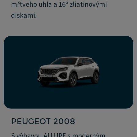
mŕtveho uhla a 16“ zliatinovými
diskami.
PEUGEOT 2008
S výbavou ALLURE s moderným