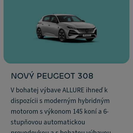
NOVÝ PEUGEOT 308
V bohatej výbave ALLURE ihneď k
dispozícii s moderným hybridným
motorom s výkonom 145 koní a 6-
stupňovou automatickou
prevodovkou a s bohatou výbavou,