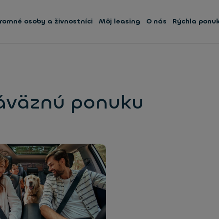
romné osoby a živnostníci
Môj leasing
O nás
Rýchla ponu
áväznú ponuku