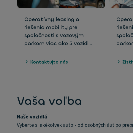
Operatívny leasing a
Operat
riešenia mobility pre
riešen
spoločnosti s vozovým
spolo
parkom viac ako 5 vozidi…
parkom
Kontaktujte nás
Zisti
Vaša voľba
Naše vozidlá
Vyberte si akékoľvek auto - od osobných áut po prepr