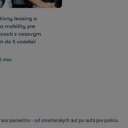
ívny leasing a
ia mobility pre
čnosti s vozovým
 do 5 vozidiel
ť viac
avu pacientov - od smetiarskych áut po autá pre políciu.