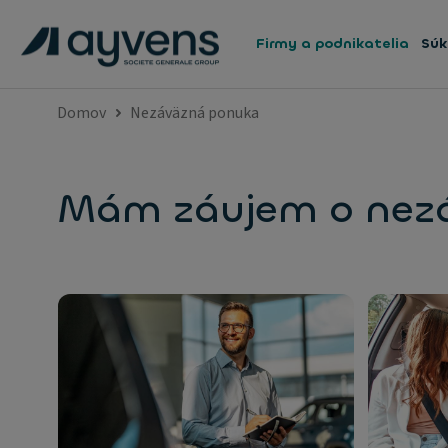
Firmy a podnikatelia
Súk
Domov
Nezáväzná ponuka
Mám záujem o nez