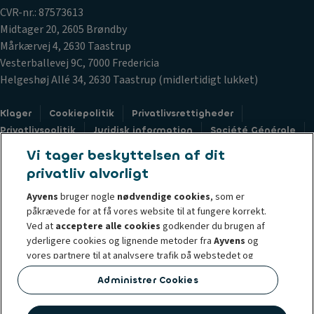
CVR-nr.: 87573613
Midtager 20, 2605 Brøndby
Mårkærvej 4, 2630 Taastrup
Vesterballevej 9C, 7000 Fredericia
Helgeshøj Allé 34, 2630 Taastrup (midlertidigt lukket)
Klager
Cookiepolitik
Privatlivsrettigheder
Privatlivspolitik
Juridisk information
Société Générale
Sustainable Procurement Charter
Whistleblower
Vi tager beskyttelsen af dit
Accessibility
privatliv alvorligt
Ayvens
bruger nogle
nødvendige cookies
, som er
påkrævede for at få vores website til at fungere korrekt.
Ved at
acceptere alle cookies
godkender du brugen af
yderligere cookies og lignende metoder fra
Ayvens
og
© 2026 Ayvens Group is a leading global sustainable mobility player
vores partnere til at analysere trafik på webstedet og
providing full-service leasing, flexible subscription services, fleet
online adfærd, tilbyde sociale mediefunktioner og
management services and multi-mobility solutions to a client base of large
Administrer Cookies
personliggøre indhold og annoncer på/uden for vores
corporates, SMEs, professionals and private individuals. With the broadest
website.
coverage in 42 countries through direct presence, Ayvens is leveraging its