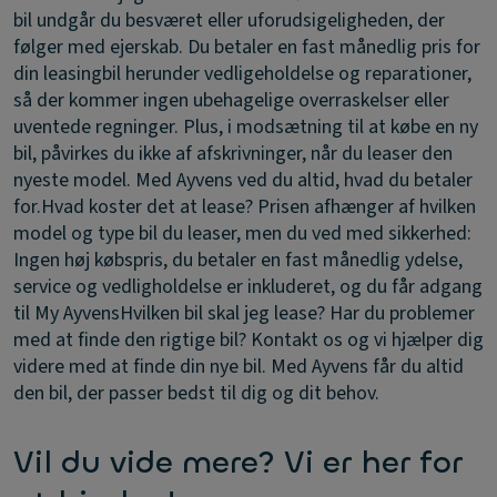
bil undgår du besværet eller uforudsigeligheden, der
følger med ejerskab. Du betaler en fast månedlig pris for
din leasingbil herunder vedligeholdelse og reparationer,
så der kommer ingen ubehagelige overraskelser eller
uventede regninger. Plus, i modsætning til at købe en ny
bil, påvirkes du ikke af afskrivninger, når du leaser den
nyeste model. Med Ayvens ved du altid, hvad du betaler
for.
Hvad koster det at lease?
Prisen afhænger af hvilken
model og type bil du leaser, men du ved med sikkerhed:
Ingen høj købspris, du betaler en fast månedlig ydelse,
service og vedligholdelse er inkluderet, og du får adgang
til My Ayvens
Hvilken bil skal jeg lease?
Har du problemer
med at finde den rigtige bil? Kontakt os og vi hjælper dig
videre med at finde din nye bil. Med Ayvens får du altid
den bil, der passer bedst til dig og dit behov.
Vil du vide mere? Vi er her for