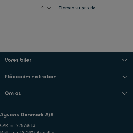
9
Elementer pr. side
Selected: 9
Vores biler
Flådeadministration
Om os
Ayvens Danmark A/S
CVR-nr.: 87573613
Midtager 20, 2605 Brøndby