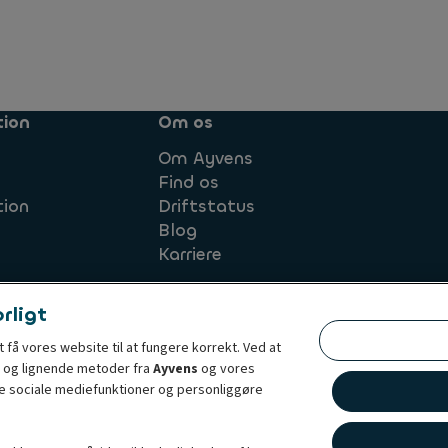
tion
Om os
Om Ayvens
Find os
tion
Driftstatus
Blog
Karriere
rligt
 få vores website til at fungere korrekt. Ved at
tik
Juridisk information
Société Générale
Sustainable
 og lignende metoder fra
Ayvens
og vores
yde sociale mediefunktioner og personliggøre
g full-service leasing, flexible subscription services, fleet management ser
h the broadest coverage in 42 countries through direct presence, Ayvens is 