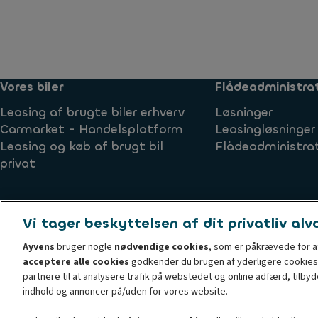
Vores biler
Flådeadministra
Leasing af brugte biler erhverv
Løsninger
Carmarket - Handelsplatform
Leasingløsninger
Leasing og køb af brugt bil
Flådeadministra
privat
Vi tager beskyttelsen af dit privatliv alvo
Ayvens
bruger nogle
nødvendige cookies
, som er påkrævede for at
Klager
Cookiepolitik
Privatlivsrettigheder
Privatlivspoli
acceptere alle cookies
godkender du brugen af yderligere cookies
Whistleblower
Accessibility
partnere til at analysere trafik på webstedet og online adfærd, tilb
© 2026 Ayvens Group is a leading global sustainable mobility player providin
indhold og annoncer på/uden for vores website.
base of large corporates, SMEs, professionals and private individuals. Wit