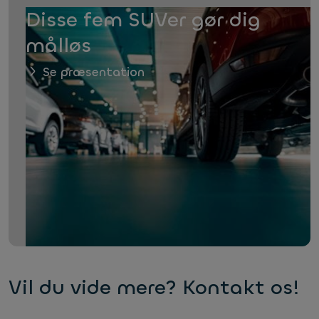
Disse fem SUVer gør dig
målløs
Se præsentation
Vil du vide mere? Kontakt os!