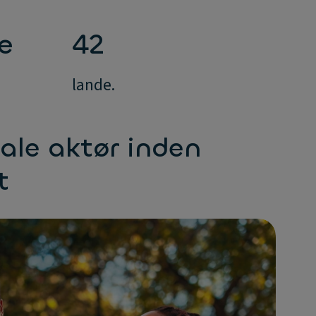
e
42
lande.
bale aktør inden
t