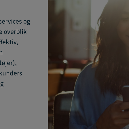
 services og
e overblik
fektiv,
m
øjer),
 kunders
ig