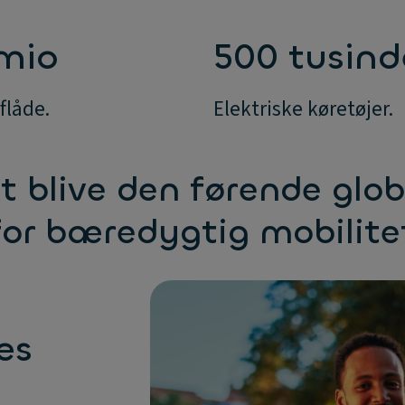
 mio
500 tusind
flåde.
Elektriske køretøjer.
t blive den førende glo
for bæredygtig mobilite
es