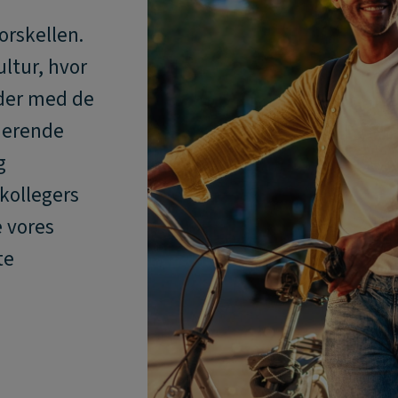
orskellen.
ltur, hvor
jder med de
uderende
g
kollegers
e vores
te