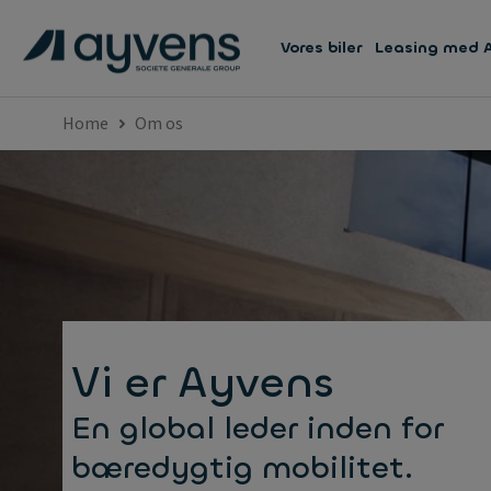
Vores biler
Leasing med 
Home
Om os
Vi er Ayvens
En global leder inden for
bæredygtig mobilitet.