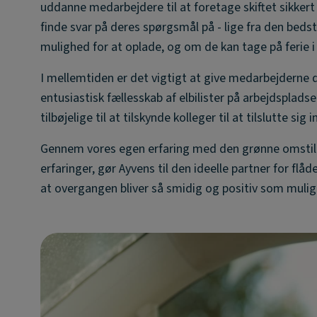
uddanne medarbejdere til at foretage skiftet sikkert 
finde svar på deres spørgsmål på - lige fra den beds
mulighed for at oplade, og om de kan tage på ferie i e
I mellemtiden er det vigtigt at give medarbejderne de
entusiastisk fællesskab af elbilister på arbejdsplad
tilbøjelige til at tilskynde kolleger til at tilslutte si
Gennem vores egen erfaring med den grønne omstilli
erfaringer, gør Ayvens til den ideelle partner for flå
at overgangen bliver så smidig og positiv som mulig