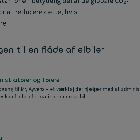
år for en betydelig del af de globale CO₂-
or at reducere dette, hvis
re.
n til en flåde af elbiler
nistratorer og førere
gang til My Ayvens – et værktøj der hjælper med at adminis
rer kan finde information om deres bil.
g