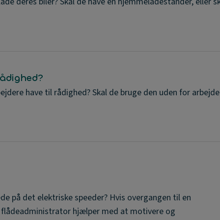
ade deres biler? Skal de have en hjemmeladestander, eller s
 rådighed?
ejdere have til rådighed? Skal de bruge den uden for arbejde
træde på det elektriske speeder? Hvis overgangen til en
 at flådeadministrator hjælper med at motivere og