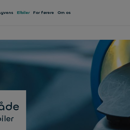
Ayvens
Elbiler
For førere
Om os
låde
iler