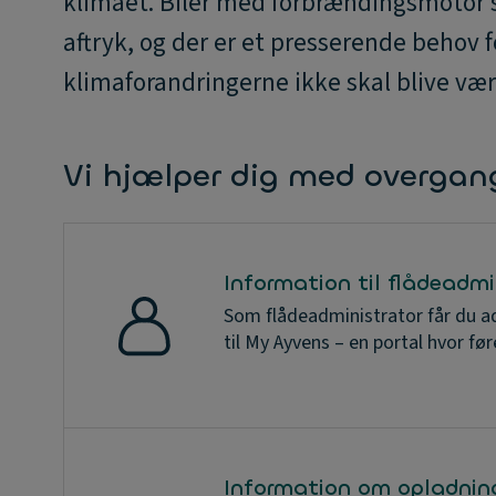
klimaet. Biler med forbrændingsmotor st
aftryk, og der er et presserende behov f
klimaforandringerne ikke skal blive vær
Vi hjælper dig med overgange
Information til flådeadmi
Som flådeadministrator får du ad
til My Ayvens – en portal hvor fø
Information om opladnin