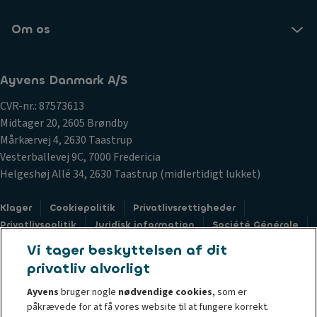
Om os
Ayvens Danmark A/S
CVR-nr.: 87573613
Midtager 20, 2605 Brøndby
Mårkærvej 4, 2630 Taastrup
Vesterballevej 9C, 7000 Fredericia
Helgeshøj Allé 34, 2630 Taastrup (midlertidigt lukket)
Klager
Cookiepolitik
Privatlivsrettigheder
Privatlivspolitik
Juridisk information
Société Générale
Sustainable Procurement Charter
Whistleblower
Vi tager beskyttelsen af dit
Accessibility
privatliv alvorligt
Ayvens
bruger nogle
nødvendige cookies
, som er
påkrævede for at få vores website til at fungere korrekt.