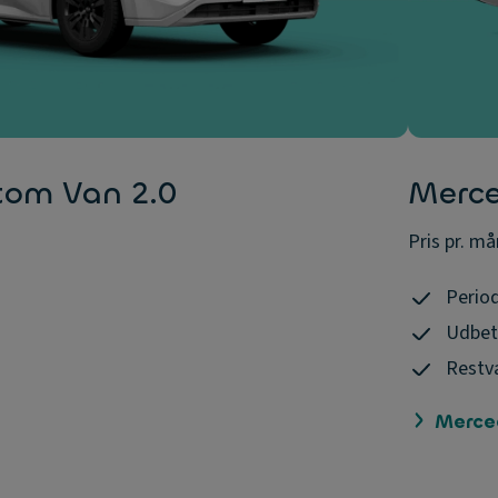
tom Van 2.0
Merce
Pris pr. må
Period
Udbeta
Restvæ
Merce