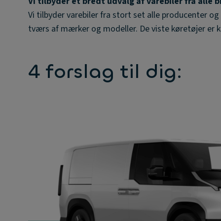
Vi tilbyder et bredt udvalg af varebiler fra alle 
Vi tilbyder varebiler fra stort set alle producenter o
tværs af mærker og modeller. De viste køretøjer er 
4 forslag til dig: