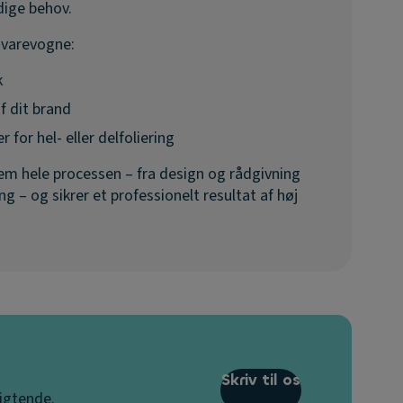
dige behov.
f varevogne:
k
f dit brand
 for hel- eller delfoliering
em hele processen – fra design og rådgivning
g – og sikrer et professionelt resultat af høj
Skriv til os
ligtende.