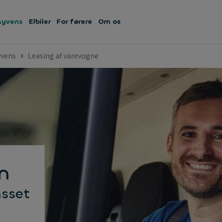
Ayvens
Elbiler
For førere
Om os
yvens
Leasing af varevogne
n
asset