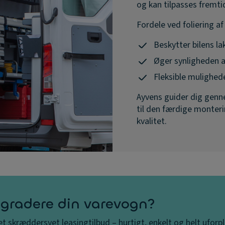
og kan tilpasses fremti
Fordele ved foliering a
Beskytter bilens la
Øger synligheden a
Fleksible muligheder
Ayvens guider dig genn
til den færdige monterin
kvalitet.
opgradere din varevogn?
et skræddersyet leasingtilbud – hurtigt, enkelt og helt uforp