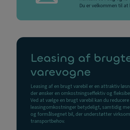
Du er velkommen til at 
Leasing af brugt
varevogne
Leasing af en brugt varebil er en attraktiv løs
der ønsker en omkostningseffektiv og fleksibe
Ved at vælge en brugt varebil kan du reducer
leasingomkostninger betydeligt, samtidig med 
og formålsegnet bil, der understøtter virksom
transportbehov.