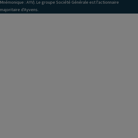
Mnémonique : AYV). Le groupe Société Générale est l'actionnaire
majoritaire d'Ayvens.