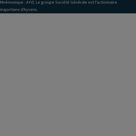
Mnémonique : AYV). Le groupe Société Générale est l'actionnaire
majoritaire d'Ayvens.