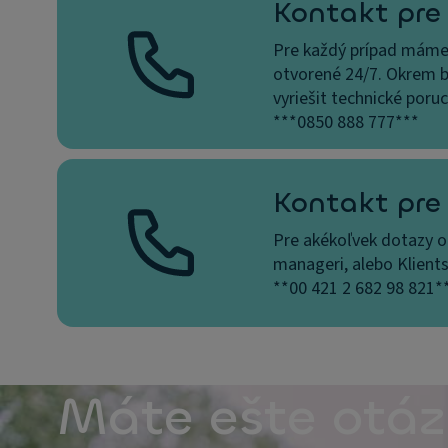
Kontakt pre
Pre každý prípad máme 
otvorené 24/7. Okrem b
vyriešit technické poru
***0850 888 777***
Kontakt pre
Pre akékoľvek dotazy o
manageri, alebo Klients
**00 421 2 682 98 821*
Máte ešte otá