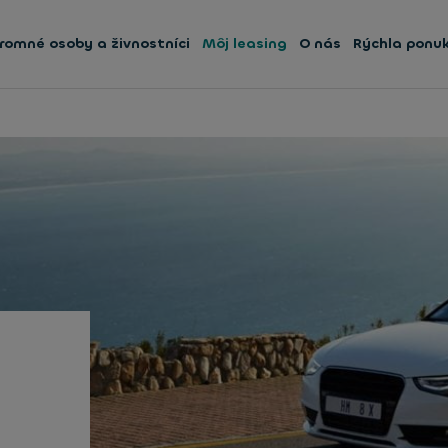
romné osoby a živnostníci
Môj leasing
O nás
Rýchla ponu