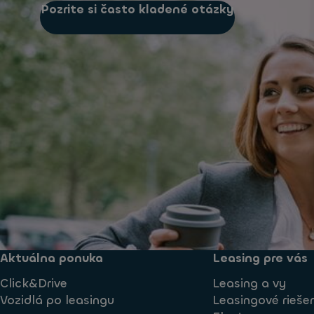
Pozrite si často kladené otázky
Aktuálna ponuka
Leasing pre vás
Click&Drive
Leasing a vy
Vozidlá po leasingu
Leasingové rieše