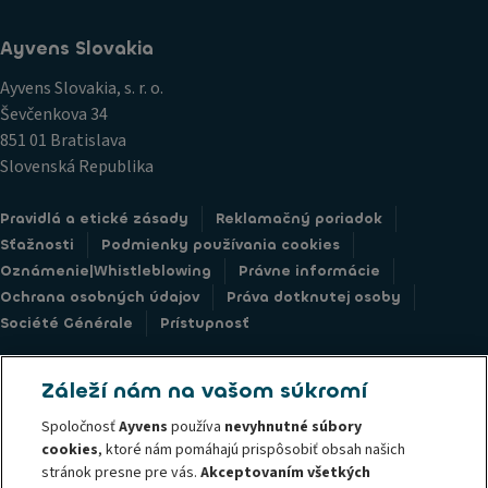
Ayvens Slovakia
Ayvens Slovakia, s. r. o.
Ševčenkova 34
851 01 Bratislava
Slovenská Republika
Pravidlá a etické zásady
Reklamačný poriadok
Sťažnosti
Podmienky používania cookies
Oznámenie|Whistleblowing
Právne informácie
Ochrana osobných údajov
Práva dotknutej osoby
Société Générale
Prístupnosť
Záleží nám na vašom súkromí
Spoločnosť
Ayvens
používa
nevyhnutné súbory
© 2025 Ayvens Slovakia je súčasťou Ayvens Group, ktorá je novou
cookies
, ktoré nám pomáhajú prispôsobiť obsah našich
globálnou značkou a popredným globálnym hráčom v oblasti udržateľnej
stránok presne pre vás.
Akceptovaním všetkých