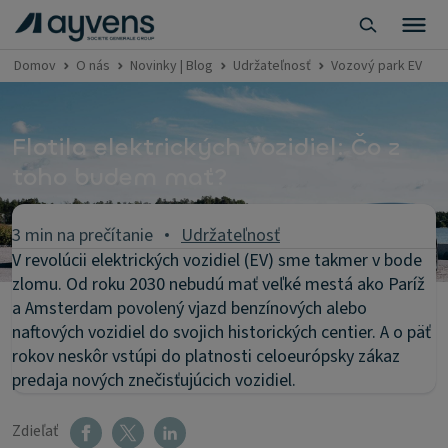
Domov
O nás
Novinky | Blog
Udržateľnosť
Vozový park EV
Flotila elektrických vozidiel: Čo z
toho budem mať?
3 min na prečítanie
Udržateľnosť
V revolúcii elektrických vozidiel (EV) sme takmer v bode
zlomu. Od roku 2030 nebudú mať veľké mestá ako Paríž
a Amsterdam povolený vjazd benzínových alebo
naftových vozidiel do svojich historických centier. A o päť
rokov neskôr vstúpi do platnosti celoeurópsky zákaz
predaja nových znečisťujúcich vozidiel.
Zdieľať