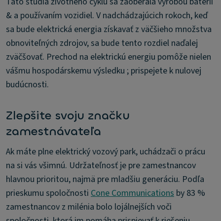
Táto štúdia životného cyklu sa zaoberala výrobou batérií
& a používaním vozidiel. V nadchádzajúcich rokoch, keď
sa bude elektrická energia získavať z väčšieho množstva
obnoviteľných zdrojov, sa bude tento rozdiel naďalej
zväčšovať. Prechod na elektrickú energiu pomôže nielen
vášmu hospodárskemu výsledku ; prispejete k nulovej
budúcnosti.
Zlepšite svoju značku
zamestnávateľa
Ak máte plne elektrický vozový park, uchádzači o prácu
na si vás všimnú. Udržateľnosť je pre zamestnancov
hlavnou prioritou, najmä pre mladšiu generáciu. Podľa
prieskumu spoločnosti
Cone Communications
by 83 %
zamestnancov z milénia bolo lojálnejších voči
spoločnosti, ktorá im pomáha prispievať k riešeniu