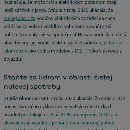
naznačuje, že motoristi s elektrickým pohonom majú
lepší zážitok z jazdy. Štúdia z roku 2020 ukázala, že
menej ako 1 %
vodičov elektrických vozidiel sa chce
vrátiť na za volant vozidla s pohonom na vnútorný
pohon. A minulý rok sa spoločnosť Nissan podelila o ďalší
hlas dôvery : jej vodiči elektrických vozidiel
najazdia viac
kilometrov
ako vodiči modelov s ICE . Toľko k úzkosti z
dojazdu!
Staňte sa lídrom v oblasti čistej
nulovej spotreby
Štúdia BloomberNEF z roku 2020 ukázala, že emisie CO2
počas životného cyklu stredne veľkých elektrických
vozidiel
produkujú o 18 až 87 % menej emisií CO2 ako
ekvivalentné vozidlo s pohonom na vnútorný pohon
.