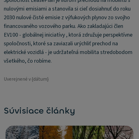
Spoločnosť LeasePlan je lídrom prechodu na mobilitu s
nulovými emisiami a stanovila si cieľ dosiahnuť do roku
2030 nulové čisté emisie z výfukových plynov zo svojho
financovaného vozového parku. Ako zakladajúci člen
EV100 - globálnej iniciatívy , ktorá združuje perspektívne
spoločnosti, ktoré sa zaviazali urýchliť prechod na
elektrické vozidlá - je udržateľná mobilita stredobodom
všetkého, čo robíme.
Uverejnené v {dátum}
Súvisiace články