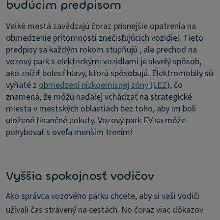
budúcim predpisom
Veľké mestá zavádzajú čoraz prísnejšie opatrenia na
obmedzenie prítomnosti znečisťujúcich vozidiel. Tieto
predpisy sa každým rokom stupňujú , ale prechod na
vozový park s elektrickými vozidlami je skvelý spôsob,
ako znížiť bolesť hlavy, ktorú spôsobujú. Elektromobily sú
vyňaté z
obmedzení nízkoemisnej zóny (LEZ
), čo
znamená, že môžu naďalej vchádzať na strategické
miesta v mestských oblastiach bez toho, aby im boli
uložené finančné pokuty. Vozový park EV sa môže
pohybovať s oveľa menším trením!
Vyššia spokojnosť vodičov
Ako správca vozového parku chcete, aby si vaši vodiči
užívali čas strávený na cestách. No čoraz viac dôkazov