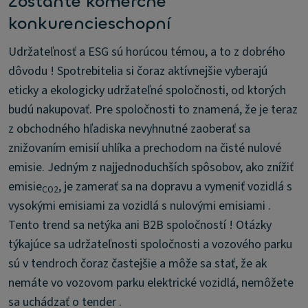
Zostaňte komerčne
konkurencieschopní
Udržateľnosť a ESG sú horúcou témou, a to z dobrého
dôvodu ! Spotrebitelia si čoraz aktívnejšie vyberajú
eticky a ekologicky udržateľné spoločnosti, od ktorých
budú nakupovať. Pre spoločnosti to znamená, že je teraz
z obchodného hľadiska nevyhnutné zaoberať sa
znižovaním emisií uhlíka a prechodom na čisté nulové
emisie. Jedným z najjednoduchších spôsobov, ako znížiť
emisie
, je zamerať sa na dopravu a vymeniť vozidlá s
CO2
vysokými emisiami za vozidlá s nulovými emisiami .
Tento trend sa netýka ani B2B spoločností ! Otázky
týkajúce sa udržateľnosti spoločnosti a vozového parku
sú v tendroch čoraz častejšie a môže sa stať, že ak
nemáte vo vozovom parku elektrické vozidlá, nemôžete
sa uchádzať o tender .