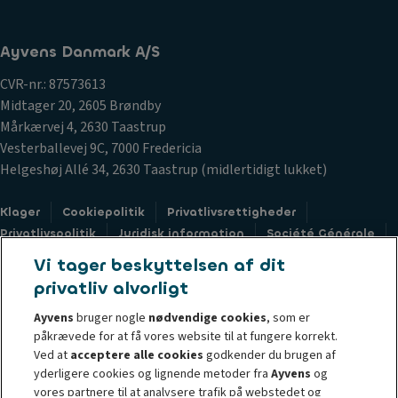
Ayvens Danmark A/S
CVR-nr.: 87573613
Midtager 20, 2605 Brøndby
Mårkærvej 4, 2630 Taastrup
Vesterballevej 9C, 7000 Fredericia
Helgeshøj Allé 34, 2630 Taastrup (midlertidigt lukket)
Klager
Cookiepolitik
Privatlivsrettigheder
Privatlivspolitik
Juridisk information
Société Générale
Sustainable Procurement Charter
Whistleblower
Vi tager beskyttelsen af dit
Accessibility
privatliv alvorligt
Ayvens
bruger nogle
nødvendige cookies
, som er
påkrævede for at få vores website til at fungere korrekt.
Ved at
acceptere alle cookies
godkender du brugen af
yderligere cookies og lignende metoder fra
Ayvens
og
© 2026 Ayvens Group is a leading global sustainable mobility player
vores partnere til at analysere trafik på webstedet og
providing full-service leasing, flexible subscription services, fleet