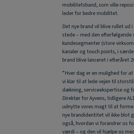
mobilitetsband, som ville repos
leder for bedre mobilitet.
Det nye brand vil blive rullet ud
stede – med den efterfølgende st
kundesegmenter (store virksomhe
kanaler og touch points, i særd
brand blive lanceret i efteråret 2
”Hver dag er en mulighed for at ‘m
vi klar til at lede vejen til sto
dækning, serviceekspertise og fo
Direktør for Ayvens, tidligere A
udnytte vores magt til at forme
nye brandidentitet vil ikke blot 
også, hvordan vi forandrer os f
værdi – og den vil hjælpe os me