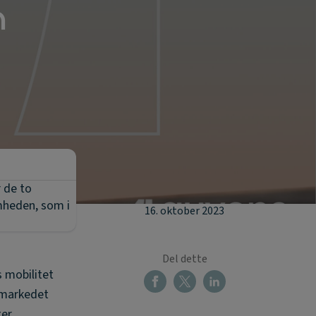
n
r de to
omheden, som i
16. oktober 2023
Del dette
 mobilitet
i markedet
er.