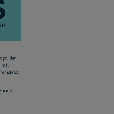
logo, der
s mål.
fremskridt
Societe