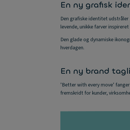
En ny grafisk ide
Den grafiske identitet udstrål
levende, unikke farver inspireret 
Den glade og dynamiske ikonogra
hverdagen.
En ny brand tagl
’Better with every move’ fange
fremskridt for kunder, virksomh