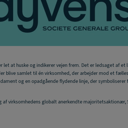
r let at huske og indikerer vejen frem. Det er ledsaget af et 
r blive samlet til én virksomhed, der arbejder mod et fælle
undament og en opadgående flydende linje, der symboliserer 
g af virksomhedens globalt anerkendte majoritetsaktionær, 