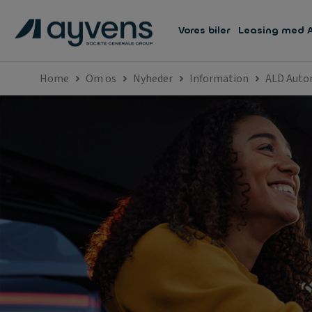
Vores biler
Leasing med 
Home
Om os
Nyheder
Information
ALD Autom