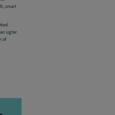
lt, smart
. Med
an sigter
n af
: