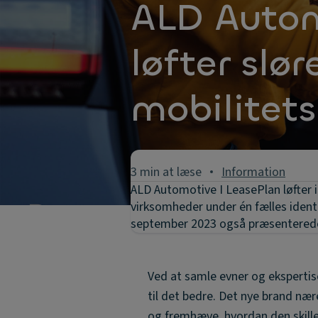
ALD Autom
løfter slør
mobilitet
3 min at læse
Information
ALD Automotive I LeasePlan løfter i
virksomheder under én fælles identi
september 2023 også præsenterede e
Ved at samle evner og eksperti
til det bedre. Det nye brand næ
og fremhæve, hvordan den skille