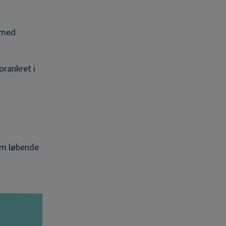
 med
orankret i
em løbende