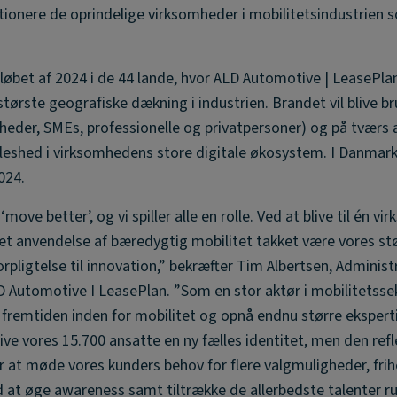
itionere de oprindelige virksomheder i mobilitetsindustrien 
 i løbet af 2024 i de 44 lande, hvor ALD Automotive | LeasePlan 
ørste geografiske dækning i industrien. Brandet vil blive brug
der, SMEs, professionelle og privatpersoner) og på tværs a
eleshed i virksomhedens store digitale økosystem. I Danmark 
024.
ove better’, og vi spiller alle en rolle. Ved at blive til én v
rstilet anvendelse af bæredygtig mobilitet takket være vores st
rpligtelse til innovation,” bekræfter Tim Albertsen, Adminis
LD Automotive I LeasePlan. ”Som en stor aktør i mobilitetssek
 fremtiden inden for mobilitet og opnå endnu større ekspert
give vores 15.700 ansatte en ny fælles identitet, men den ref
or at møde vores kunders behov for flere valgmuligheder, fri
d at øge awareness samt tiltrække de allerbedste talenter r