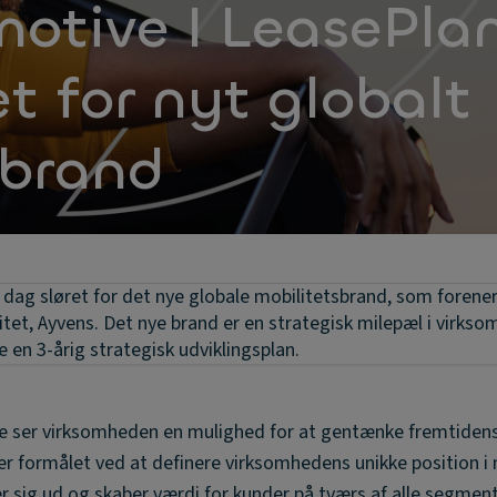
otive I LeasePla
et for nyt globalt
sbrand
 dag sløret for det nye globale mobilitetsbrand, som forene
tet, Ayvens. Det nye brand er en strategisk milepæl i virks
n 3-årig strategisk udviklingsplan.
se ser virksomheden en mulighed for at gentænke fremtidens
rer formålet ved at definere virksomhedens unikke position 
r sig ud og skaber værdi for kunder på tværs af alle segment