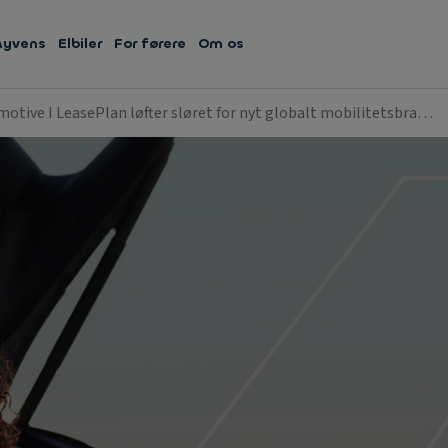
Ayvens
Elbiler
For førere
Om os
otive I LeasePlan løfter sløret for nyt globalt mobilitetsbra…