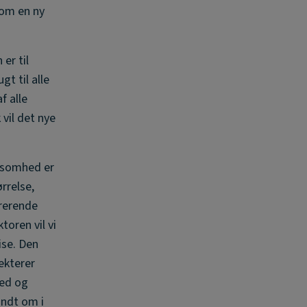
som en ny
er til
t til alle
f alle
vil det nye
irksomhed er
ørrelse,
trerende
toren vil vi
ise. Den
lekterer
hed og
undt om i