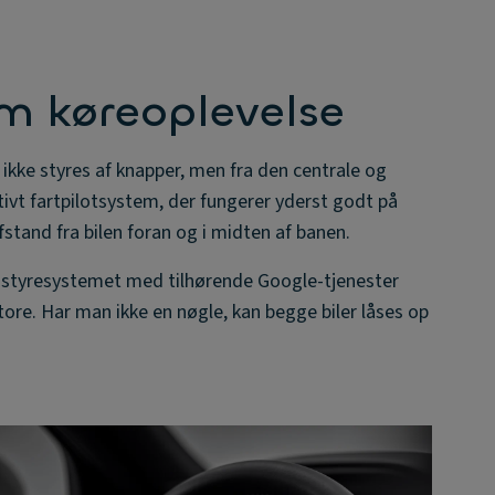
im køreoplevelse
ikke styres af knapper, men fra den centrale og
ivt fartpilotsystem, der fungerer yderst godt på
fstand fra bilen foran og i midten af banen.
id-styresystemet med tilhørende Google-tjenester
re. Har man ikke en nøgle, kan begge biler låses op