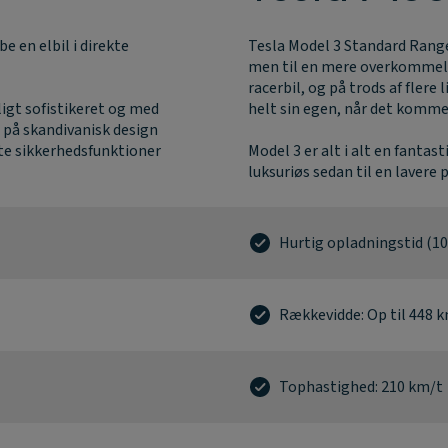
 en elbil i direkte
Tesla Model 3 Standard Range 
men til en mere overkommelig
racerbil, og på trods af flere
ligt sofistikeret og med
helt sin egen, når det kommer
 på skandivanisk design
ste sikkerhedsfunktioner
Model 3 er alt i alt en fantas
luksuriøs sedan til en lavere p
Hurtig opladningstid (10
Rækkevidde: Op til 448 
Tophastighed: 210 km/t