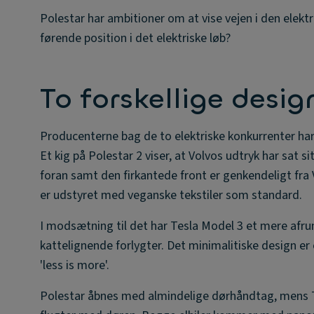
Polestar har ambitioner om at vise vejen i den elek
førende position i det elektriske løb?
To forskellige desig
Producenterne bag de to elektriske konkurrenter har 
Et kig på Polestar 2 viser, at Volvos udtryk har sat s
foran samt den firkantede front er genkendeligt fra V
er udstyret med veganske tekstiler som standard.
I modsætning til det har Tesla Model 3 et mere afrund
kattelignende forlygter. Det minimalitiske design er 
'less is more'.
Polestar åbnes med almindelige dørhåndtag, mens Te