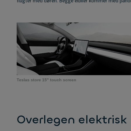
flugter med døren. Begge elbiler kommer med pan
Teslas store 15" touch screen
Overlegen elektrisk