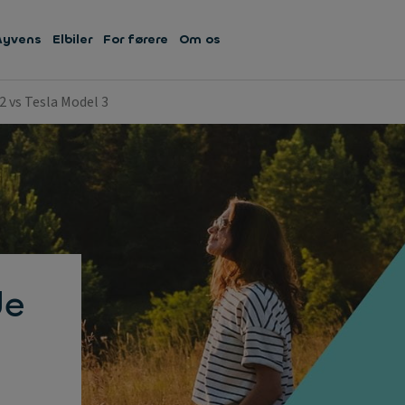
Ayvens
Elbiler
For førere
Om os
2 vs Tesla Model 3
de
s