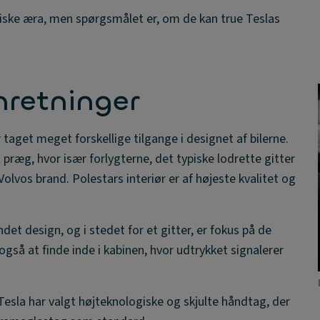
triske æra, men spørgsmålet er, om de kan true Teslas
nretninger
taget meget forskellige tilgange i designet af bilerne.
it præg, hvor især forlygterne, det typiske lodrette gitter
olvos brand. Polestars interiør er af højeste kvalitet og
et design, og i stedet for et gitter, er fokus på de
også at finde inde i kabinen, hvor udtrykket signalerer
sla har valgt højteknologiske og skjulte håndtag, der