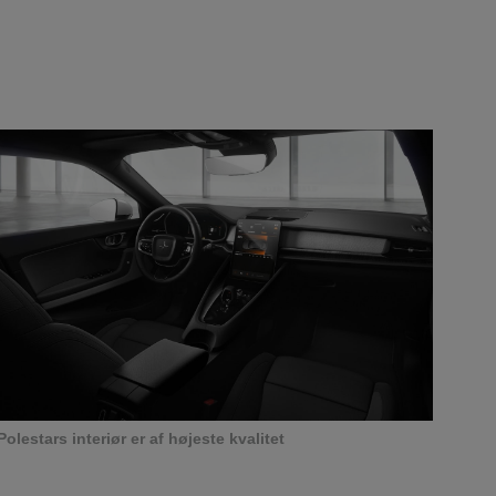
Polestars interiør er af højeste kvalitet