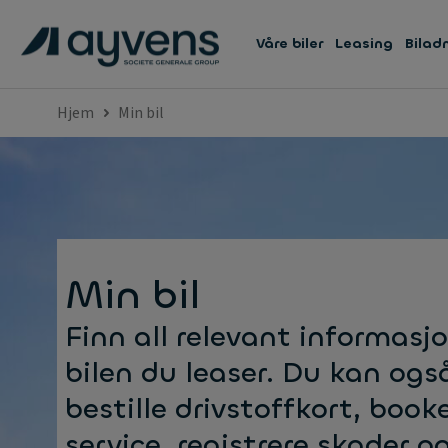
Våre biler
Leasing
Bilad
Hjem
Min bil
Min bil
Finn all relevant informasj
bilen du leaser. Du kan ogs
bestille drivstoffkort, book
service, registrere skader 