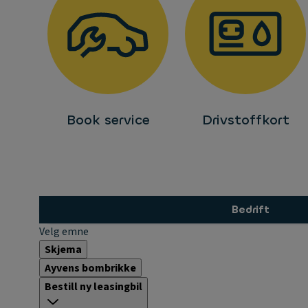
Book service
Drivstoffkort
Bedrift
Velg emne
Skjema
Ayvens bombrikke
Bestill ny leasingbil