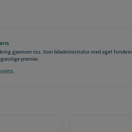
vens
kring gjennom oss. Som biladministrator med eget forsikring
 gunstige premier.
Ayvens.