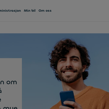
ministrasjon
Min bil
Om oss
on om
å
e
og mye