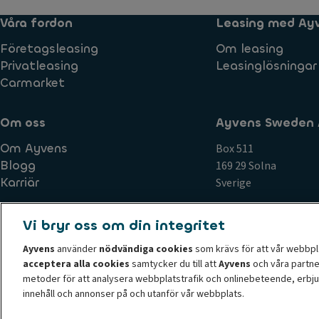
Våra fordon
Leasing med Ay
Företagsleasing
Om leasing
Privatleasing
Leasinglösningar
Carmarket
Om oss
Ayvens Sweden 
Om Ayvens
Box 511
Blogg
169 29 Solna
Karriär
Sverige
Vi bryr oss om din integritet
Ayvens
använder
nödvändiga cookies
som krävs för att vår webbpl
acceptera alla cookies
samtycker du till att
Ayvens
och våra partne
Cookie-policy
Juridisk information
Integritetspolicy
S
metoder för att analysera webbplatstrafik och onlinebeteende, erbju
Tillgänglighet: ej-kompatibel
Formulär för förfrågning krin
innehåll och annonser på och utanför vår webbplats.
© 2026 Ayvens Group är en ledare inom hållbar mobilitet som levererar full