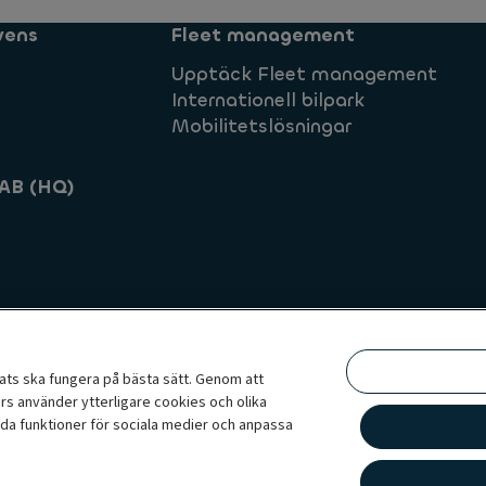
vens
Fleet management
Upptäck Fleet management
Internationell bilpark
Mobilitetslösningar
AB (HQ)
ats ska fungera på bästa sätt. Genom att
rs använder ytterligare cookies och olika
ociete Generale
Skicka ett klagomål
Whistleblowing
da funktioner för sociala medier och anpassa
g hantering av personuppgifter
service-leasing, flexibla prenumerationstjänster, fordonsadministration och