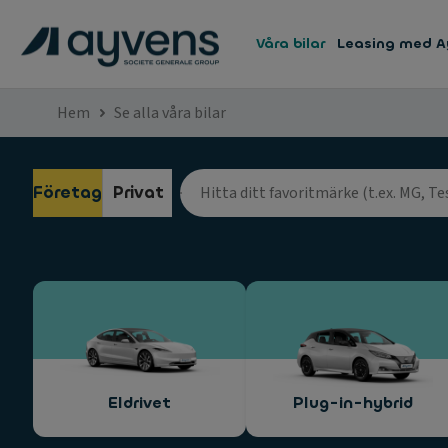
Våra bilar
Leasing med A
Hem
Se alla våra bilar
Företag
Privat
Eldrivet
Plug-in-hybrid