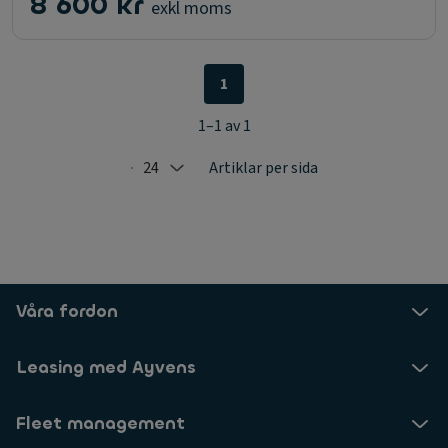
8 600 kr
exkl moms
1
1–1 av 1
24
Artiklar per sida
Selected: 24
Våra fordon
Leasing med Ayvens
Fleet management