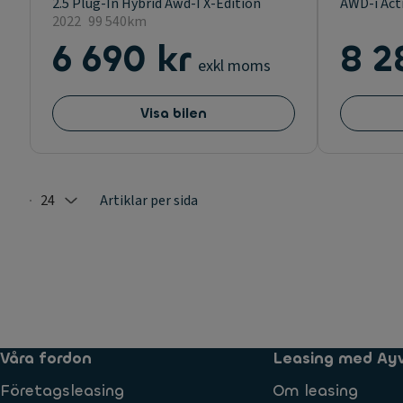
2.5 Plug-In Hybrid Awd-I X-Edition
AWD-i Acti
2022
99 540km
6 690 kr
8 2
exkl moms
Visa bilen
24
Artiklar per sida
Selected: 24
Våra fordon
Leasing med Ay
Företagsleasing
Om leasing