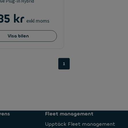
ve Plug-in Hybrid
85 kr
exkl moms
Visa bilen
1
vens
Fleet management
Upptäck Fleet management