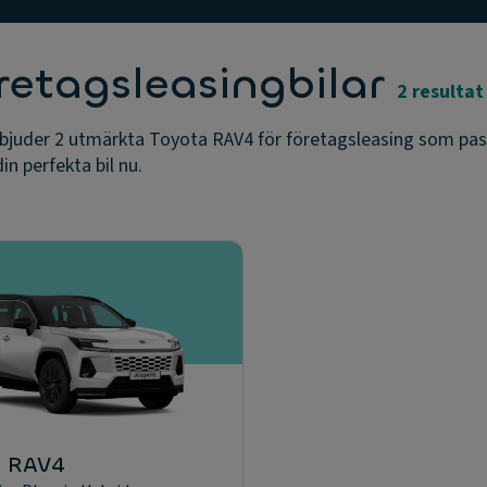
retagsleasingbilar
2 resultat
erbjuder 2 utmärkta Toyota RAV4 för företagsleasing som pas
in perfekta bil nu.
a RAV4