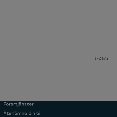
1–2 av 2
Förartjänster
Återlämna din bil