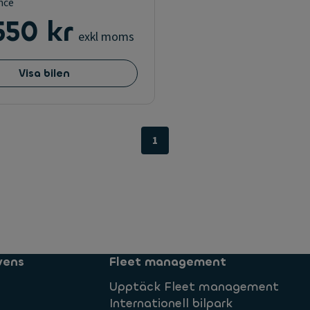
nce
550 kr
exkl moms
Visa bilen
1
vens
Fleet management
Upptäck Fleet management
Internationell bilpark