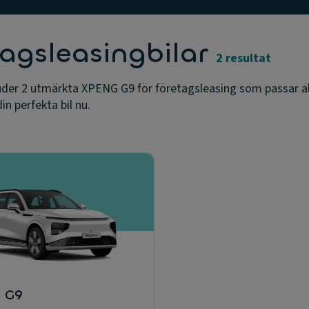
agsleasingbilar
2 resultat
juder 2 utmärkta XPENG G9 för företagsleasing som passar a
in perfekta bil nu.
 G9