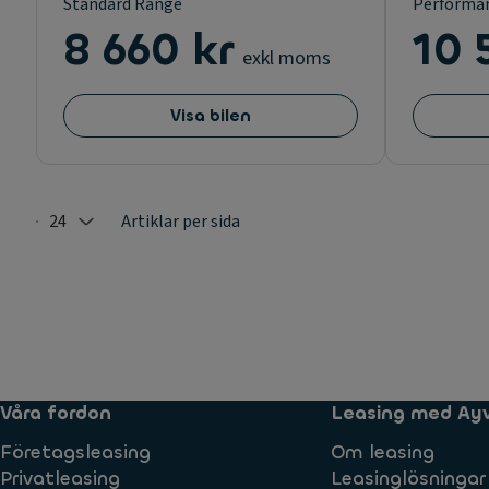
Standard Range
Performa
8 660 kr
10 
exkl moms
Visa bilen
24
Artiklar per sida
Selected: 24
Våra fordon
Leasing med Ay
Företagsleasing
Om leasing
Privatleasing
Leasinglösningar