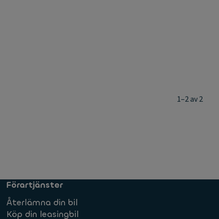
1–2 av 2
Förartjänster
Återlämna din bil
Köp din leasingbil