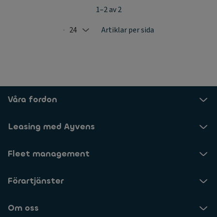
1–2 av 2
24
Artiklar per sida
Selected: 24
Våra fordon
Leasing med Ayvens
Fleet management
Förartjänster
Om oss