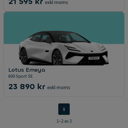
21 595 kr
exkl moms
Lotus Emeya
600 Sport SE
23 890 kr
exkl moms
1
1–2 av 2