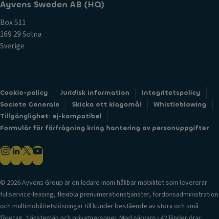
Ayvens Sweden AB (HQ)
Box 511
169 29 Solna
Sverige
Cookie-policy
Juridisk information
Integritetspolicy
Societe Generale
Skicka ett klagomål
Whistleblowing
Tillgänglighet: ej-kompatibel
Formulär för förfrågning kring hantering av personuppgifter
© 2026 Ayvens Group är en ledare inom hållbar mobilitet som levererar
fullservice-leasing, flexibla prenumerationstjänster, fordonsadministration
och multimobilitetslösningar till kunder bestående av stora och små
företag, tjänstemän och privatpersoner. Med närvaro i 42 länder drar