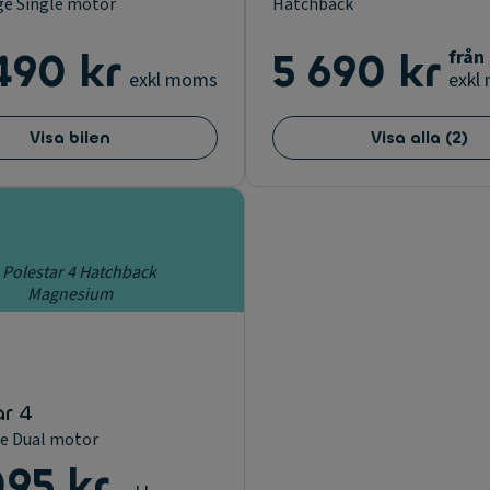
e Single motor
Hatchback
490 kr
5 690 kr
från
exkl moms
exkl
Visa bilen
Visa alla
(
2
)
r 4
e Dual motor
095 kr