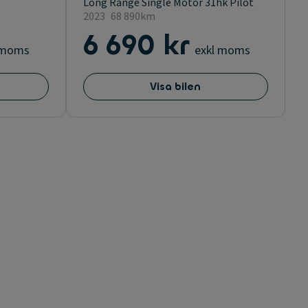
Long Range Single Motor 31hk Pilot
2023
68 890km
6 690 kr
 moms
exkl moms
Visa bilen