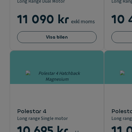
Long Range Dual Motor
Long Rang
11 090 kr
10 
exkl moms
Visa bilen
Polestar 4
Polesta
Long range Single motor
Long rang
10 695 kr
11 