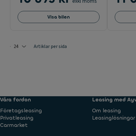
exkl moms
Visa bilen
24
Artiklar per sida
Selected: 24
Våra fordon
Leasing med Ay
Företagsleasing
Om leasing
Privatleasing
Leasinglösningar
Carmarket