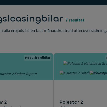
gsleasingbilar
7 resultat
om alla erbjuds till en fast månadskostnad utan överraskning
Populära elbilar
r 2
Polestar 2