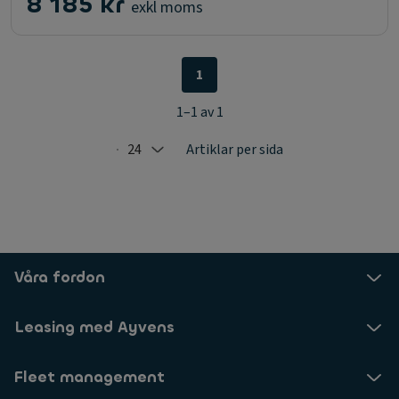
8 185 kr
exkl moms
1
1–1 av 1
24
Artiklar per sida
Selected: 24
Våra fordon
Leasing med Ayvens
Fleet management