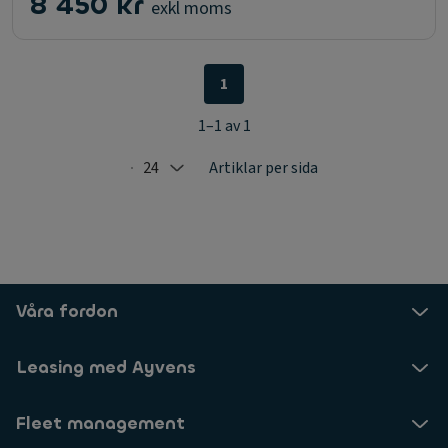
8 450 kr
exkl moms
1
1–1 av 1
24
Artiklar per sida
Selected: 24
Våra fordon
Leasing med Ayvens
Fleet management