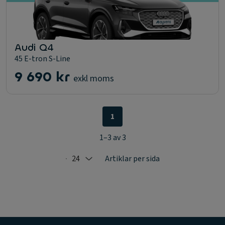
Audi Q4
45 E-tron S-Line
9 690 kr
exkl moms
1
1–3 av 3
24
Artiklar per sida
Selected: 24