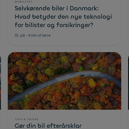
MOBILITET
Selvkørende biler i Danmark:
Hvad betyder den nye teknologi
for bilister og forsikringer?
01. juli
-
4 min at læse
TIPS & TRICKS
Gør din bil efterårsklar