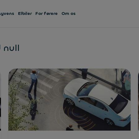
Ayvens
Elbiler
For førere
Om os
 null