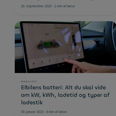
25. september 2025
-
2 min at læse
MOBILITET
Elbilens batteri: Alt du skal vide
om kW, kWh, ladetid og typer af
ladestik
30. januar 2023
-
4 min at læse