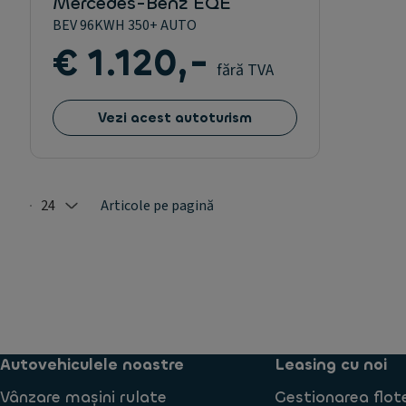
Mercedes-Benz EQE
BEV 96KWH 350+ AUTO
€ 1.120,-
fără TVA
Vezi acest autoturism
24
Articole pe pagină
Selected: 24
Autovehiculele noastre
Leasing cu noi
Vânzare mașini rulate
Gestionarea flot