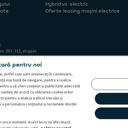
gului
Hybrid vs. electric
tate
Oferte leasing mașini electrice
g
nr. 301-311, etajele
tară pentru noi
line, astfel cum sunt enumerați în continuare,
ență mai bună de navigare, pentru a realiza
pentru a vă oferi conținut și publicitate adecvată
sunteți de acord cu utilizarea cookie-urilor
 de acces din partea persoanei vizate
Termeni și condiții
tri pentru a analiza traficul site-ului și
 o reclamație
Whistleblowing
 a personaliza conținutul și reclamele din/din
ate, Ayvens, care reunește cele două companii sub o identitate comună. Ay
ament flexibile, servicii de administrare a flotei și soluții de multi-mobilit
n orice moment. Acest lucru nu afectează
rii extinse, cu prezență directă în 40 de țări, Ayvens își valorifică poziția 