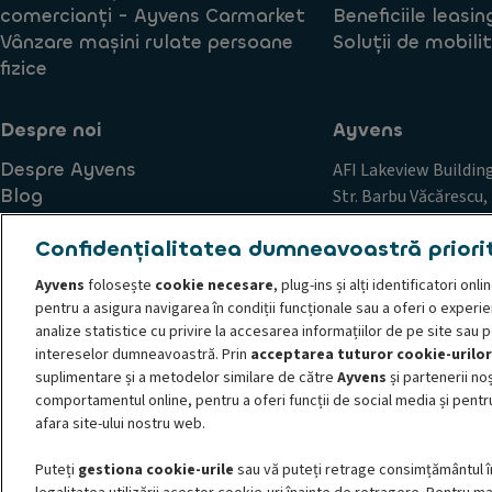
comercianți - Ayvens Carmarket
Beneficiile leasin
Vânzare mașini rulate persoane
Soluții de mobili
fizice
Despre noi
Ayvens
Despre Ayvens
AFI Lakeview Buildin
Blog
Str. Barbu Văcărescu, 
Carieră
12 & 13
Confidențialitatea dumneavoastră priori
Sector 2
București, România
Ayvens
folosește
cookie necesare
, plug-ins și alți identificatori on
pentru a asigura navigarea în condiții funcționale sau a oferi o experi
analize statistice cu privire la accesarea informațiilor de pe site sau 
intereselor dumneavoastră. Prin
acceptarea tuturor cookie-urilor
Principii de conduită și etică
Politica de cookie-uri
Cerere
suplimentare și a metodelor similare de către
Ayvens
și partenerii noș
Declarație de confidențialitate
Societe Generale
Trimite
comportamentul online, pentru a oferi funcții de social media și pentru
© 2026 ALD Automotive | LeasePlan anunță noul său brand global de mobilit
afara site-ului nostru web.
mobilității sustenabile, oferind servicii de leasing complete, modele de abon
Puteți
gestiona cookie-urile
sau vă puteți retrage consimțământul î
mari, IMM-uri, persoane fizice autorizate și persoane fizice. Datorită acoperi