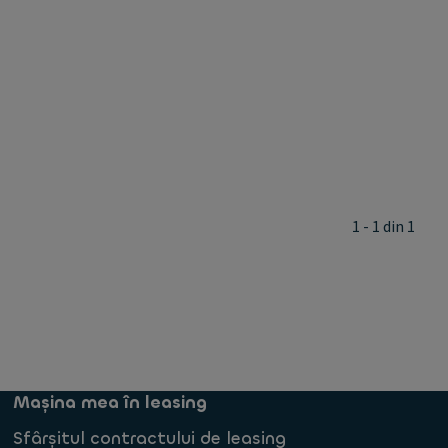
1 - 1 din 1
Mașina mea în leasing
Sfârșitul contractului de leasing