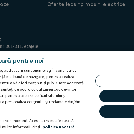
tate
Oferte leasing mașini electrice
g
nr. 301-311, etajele
tară pentru noi
line, astfel cum sunt enumerați în continuare,
ență mai bună de navigare, pentru a realiza
pentru a vă oferi conținut și publicitate adecvată
sunteți de acord cu utilizarea cookie-urilor
 de acces din partea persoanei vizate
Termeni și condiții
tri pentru a analiza traficul site-ului și
 o reclamație
Whistleblowing
 a personaliza conținutul și reclamele din/din
ate, Ayvens, care reunește cele două companii sub o identitate comună. Ay
ament flexibile, servicii de administrare a flotei și soluții de multi-mobilit
n orice moment. Acest lucru nu afectează
rii extinse, cu prezență directă în 40 de țări, Ayvens își valorifică poziția 
 multe informații, citiți
politica noastră
gitală a industriei, prin soluții de mobilitate inovatoare și servicii bazate