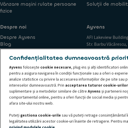
Vânzare mașini rulate persoane
Soluții de mobili
fizice
Despre noi
Ayvens
Despre Ayvens
AFI Lakeview Buildin
Blog
Str. Barbu Văcărescu, 
Carieră
12 & 13
Confidențialitatea dumneavoastră priori
Sector 2
București, România
Ayvens
folosește
cookie necesare
, plug-ins și alți identificatori on
pentru a asigura navigarea în condiții funcționale sau a oferi o experi
analize statistice cu privire la accesarea informațiilor de pe site sau 
intereselor dumneavoastră. Prin
acceptarea tuturor cookie-urilor
Principii de conduită și etică
Politica de cookie-uri
Cerere
suplimentare și a metodelor similare de către
Ayvens
și partenerii noș
Declarație de confidențialitate
Societe Generale
Trimite
comportamentul online, pentru a oferi funcții de social media și pentru
© 2026 ALD Automotive | LeasePlan anunță noul său brand global de mobilit
afara site-ului nostru web.
mobilității sustenabile, oferind servicii de leasing complete, modele de abon
Puteți
gestiona cookie-urile
sau vă puteți retrage consimțământul î
mari, IMM-uri, persoane fizice autorizate și persoane fizice. Datorită acoperi
legalitatea utilizării acestor cookie-uri înainte de retragere. Pentru mai
tranziție către o economie cu emisii scazute de carbon și de transformare di
privind modulele cookie