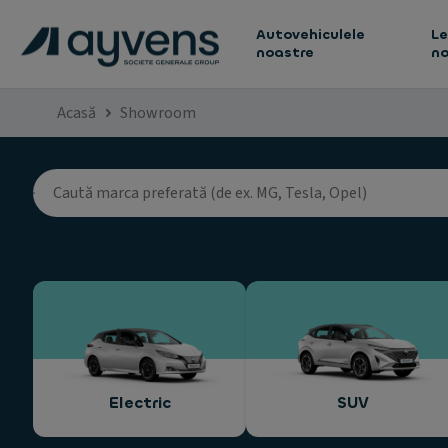
Autovehiculele
Le
noastre
no
Acasă
Showroom
Electric
SUV