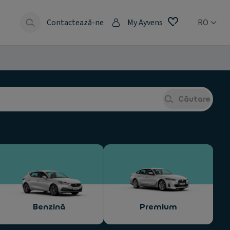
e
Contactează-ne
My Ayvens
RO
Căutare
Benzină
Premium