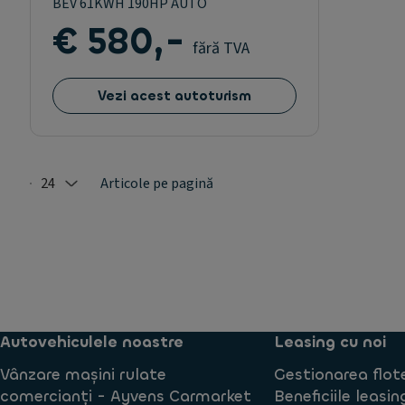
BEV 61KWH 190HP AUTO
€ 580,-
fără TVA
Vezi acest autoturism
24
Articole pe pagină
Selected: 24
Autovehiculele noastre
Leasing cu noi
Vânzare mașini rulate
Gestionarea flot
comercianți - Ayvens Carmarket
Beneficiile leasin