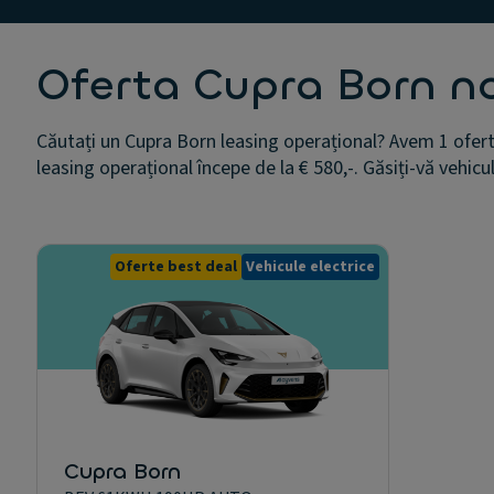
Oferta Cupra Born n
Căutați un Cupra Born leasing operațional? Avem 1 ofert
leasing operațional începe de la € 580,-. Găsiți-vă vehicu
Oferte best deal
Vehicule electrice
Cupra Born