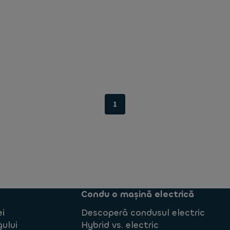
1
Condu o mașină electrică
ei
Descoperă condusul electric
gului
Hybrid vs. electric