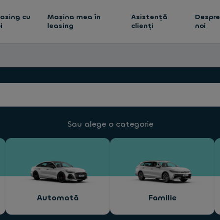
asing cu
Mașina mea în
Asistență
Despr
i
leasing
clienți
noi
Sau alege o categorie
Automată
Familie