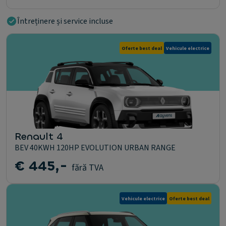
Întreținere și service incluse
Oferte best deal
Vehicule electrice
Renault 4
BEV 40KWH 120HP EVOLUTION URBAN RANGE
€ 445,-
fără TVA
Vehicule electrice
Oferte best deal