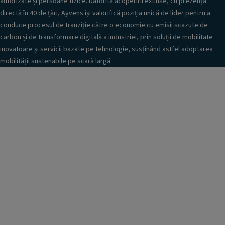
autorizate și persoane fizice. Datorită acoperirii extinse, cu prezență
directă în 40 de țări, Ayvens își valorifică poziția unică de lider pentru a
conduce procesul de tranziție către o economie cu emisii scazute de
carbon și de transformare digitală a industriei, prin soluții de mobilitate
inovatoare și servicii bazate pe tehnologie, susținând astfel adoptarea
mobilității sustenabile pe scară largă.