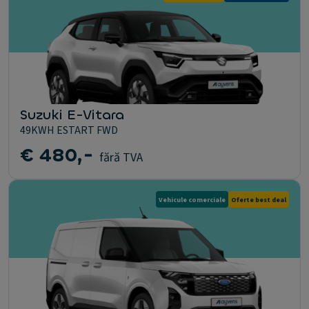
Suzuki E-Vitara
49KWH ESTART FWD
€ 480,-
fără TVA
Vehicule comerciale
Oferte best deal