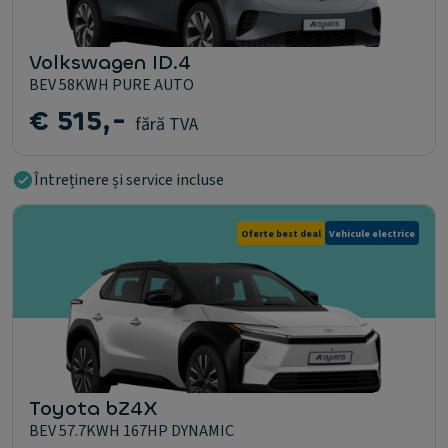
Volkswagen ID.4
BEV 58KWH PURE AUTO
€ 515,-
fără TVA
Întreținere și service incluse
Oferte best deal
Vehicule electrice
Toyota bZ4X
BEV 57.7KWH 167HP DYNAMIC