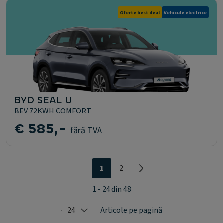
Oferte best deal
Vehicule electrice
BYD SEAL U
BEV 72KWH COMFORT
€ 585,-
fără TVA
1
2
1 - 24 din 48
24
Articole pe pagină
Selected: 24