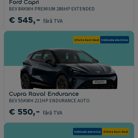
Ford Capri
BEV 84KWH PREMIUM 286HP EXTENDED
€ 545,-
fără TVA
Oferte best deal
Vehicule electrice
Cupra Raval Endurance
BEV 55KWH 211HP ENDURANCE AUTO
€ 550,-
fără TVA
Vehicule electrice
Oferte best deal