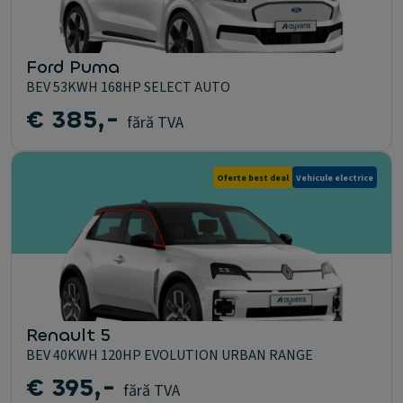
Ford Puma
BEV 53KWH 168HP SELECT AUTO
€ 385,-
fără TVA
Oferte best deal
Vehicule electrice
Renault 5
BEV 40KWH 120HP EVOLUTION URBAN RANGE
€ 395,-
fără TVA