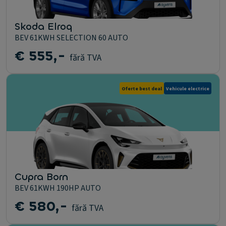
Skoda Elroq
BEV 61KWH SELECTION 60 AUTO
€ 555,-
fără TVA
Oferte best deal
Vehicule electrice
Cupra Born
BEV 61KWH 190HP AUTO
€ 580,-
fără TVA