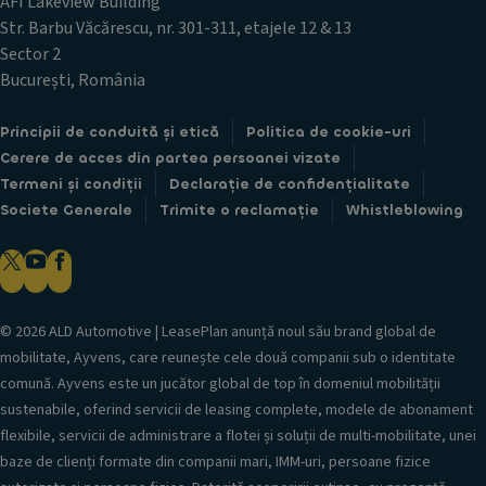
AFI Lakeview Building
Str. Barbu Văcărescu, nr. 301-311, etajele 12 & 13
Sector 2
București, România
Principii de conduită și etică
Politica de cookie-uri
Cerere de acces din partea persoanei vizate
Termeni și condiții
Declarație de confidențialitate
Societe Generale
Trimite o reclamație
Whistleblowing
© 2026 ALD Automotive | LeasePlan anunță noul său brand global de
mobilitate, Ayvens, care reunește cele două companii sub o identitate
comună. Ayvens este un jucător global de top în domeniul mobilității
sustenabile, oferind servicii de leasing complete, modele de abonament
flexibile, servicii de administrare a flotei și soluții de multi-mobilitate, unei
baze de clienți formate din companii mari, IMM-uri, persoane fizice