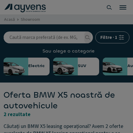
Acasă
Showroom
Filtre
·
1
Sau alege o categorie
Electric
SUV
A
Oferta BMW X5 noastră de
autovehicule
2 rezultate
Căutați un BMW X5 leasing operațional? Avem 2 oferte