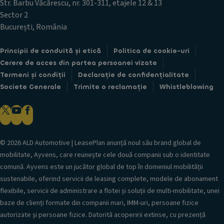
Str. Barbu Văcărescu, nr. 301-311, etajele 12 & 13
Sector 2
București, România
Principii de conduită și etică
Politica de cookie-uri
Cerere de acces din partea persoanei vizate
Termeni și condiții
Declarație de confidențialitate
Societe Generale
Trimite o reclamație
Whistleblowing
© 2026 ALD Automotive | LeasePlan anunță noul său brand global de
mobilitate, Ayvens, care reunește cele două companii sub o identitate
comună. Ayvens este un jucător global de top în domeniul mobilității
sustenabile, oferind servicii de leasing complete, modele de abonament
flexibile, servicii de administrare a flotei și soluții de multi-mobilitate, unei
baze de clienți formate din companii mari, IMM-uri, persoane fizice
autorizate și persoane fizice. Datorită acoperirii extinse, cu prezență