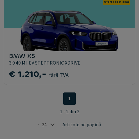
Oferte best deal
BMW X5
3.0 40 MHEV STEPTRONIC XDRIVE
€ 1.210,-
fără TVA
1
1 - 2 din 2
24
Articole pe pagină
Selected: 24