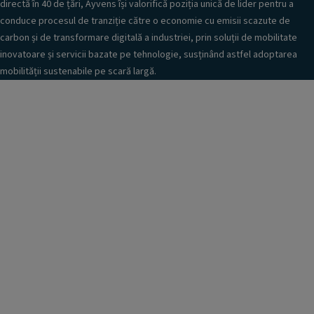
directă în 40 de țări, Ayvens își valorifică poziția unică de lider pentru a
conduce procesul de tranziție către o economie cu emisii scazute de
carbon și de transformare digitală a industriei, prin soluții de mobilitate
inovatoare și servicii bazate pe tehnologie, susținând astfel adoptarea
mobilității sustenabile pe scară largă.