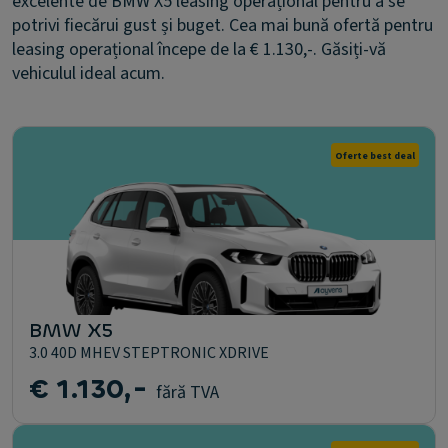
excelente de BMW X5 leasing operațional pentru a se
potrivi fiecărui gust și buget. Cea mai bună ofertă pentru
leasing operațional începe de la € 1.130,-. Găsiți-vă
vehiculul ideal acum.
Oferte best deal
BMW X5
3.0 40D MHEV STEPTRONIC XDRIVE
€ 1.130,-
fără TVA