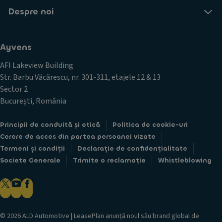
Despre noi
Ayvens
AFI Lakeview Building
Str. Barbu Văcărescu, nr. 301-311, etajele 12 & 13
Sector 2
București, România
Principii de conduită și etică
Politica de cookie-uri
Cerere de acces din partea persoanei vizate
Termeni și condiții
Declarație de confidențialitate
Societe Generale
Trimite o reclamație
Whistleblowing
© 2026 ALD Automotive | LeasePlan anunță noul său brand global de