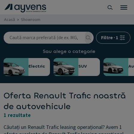
Acasă
Showroom
Filtre
·
1
Sau alege o categorie
Electric
SUV
A
Oferta Renault Trafic noastră
de autovehicule
1 rezultate
Căutați un Renault Trafic leasing operațional? Avem 1