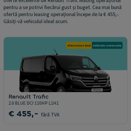
oferte excelente de Renault Trafic leasing operațional
pentru a se potrivi fiecărui gust și buget. Cea mai bună
ofertă pentru leasing operațional începe de la € 455,-.
Găsiți-vă vehiculul ideal acum.
Oferte best deal
Vehicule comerciale
Renault Trafic
2.0 BLUE DCI 110HP L1H1
€ 455,-
fără TVA