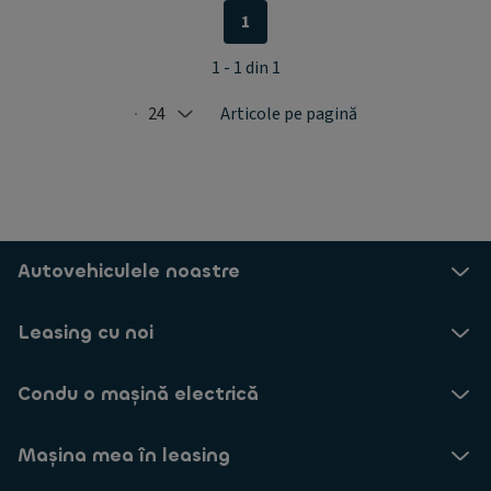
1
1 - 1 din 1
24
Articole pe pagină
Selected: 24
Autovehiculele noastre
Leasing cu noi
Condu o mașină electrică
Mașina mea în leasing