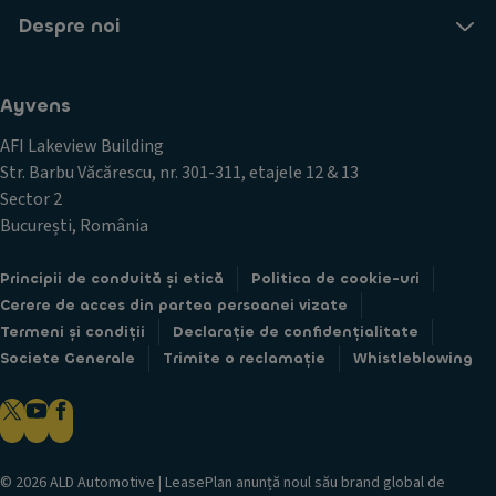
Despre noi
Ayvens
AFI Lakeview Building
Str. Barbu Văcărescu, nr. 301-311, etajele 12 & 13
Sector 2
București, România
Principii de conduită și etică
Politica de cookie-uri
Cerere de acces din partea persoanei vizate
Termeni și condiții
Declarație de confidențialitate
Societe Generale
Trimite o reclamație
Whistleblowing
© 2026 ALD Automotive | LeasePlan anunță noul său brand global de