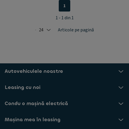
1
1 - 1 din 1
24
Articole pe pagină
Selected: 24
Autovehiculele noastre
Leasing cu noi
Condu o mașină electrică
Mașina mea în leasing