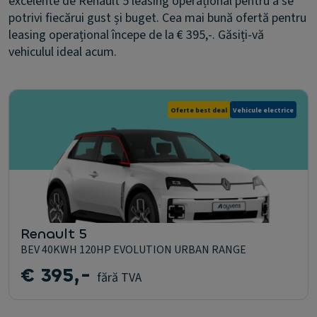
excelente de Renault 5 leasing operațional pentru a se
potrivi fiecărui gust și buget. Cea mai bună ofertă pentru
leasing operațional începe de la € 395,-. Găsiți-vă
vehiculul ideal acum.
Oferte best deal
Vehicule electrice
Renault 5
BEV 40KWH 120HP EVOLUTION URBAN RANGE
€ 395,-
fără TVA