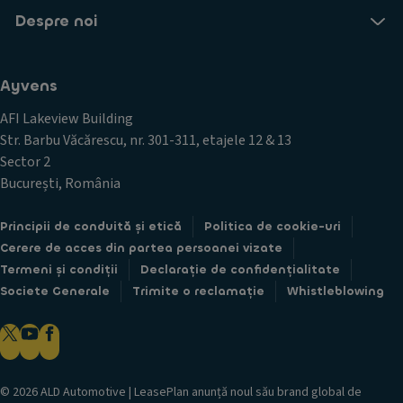
Despre noi
Ayvens
AFI Lakeview Building
Str. Barbu Văcărescu, nr. 301-311, etajele 12 & 13
Sector 2
București, România
Principii de conduită și etică
Politica de cookie-uri
Cerere de acces din partea persoanei vizate
Termeni și condiții
Declarație de confidențialitate
Societe Generale
Trimite o reclamație
Whistleblowing
© 2026 ALD Automotive | LeasePlan anunță noul său brand global de