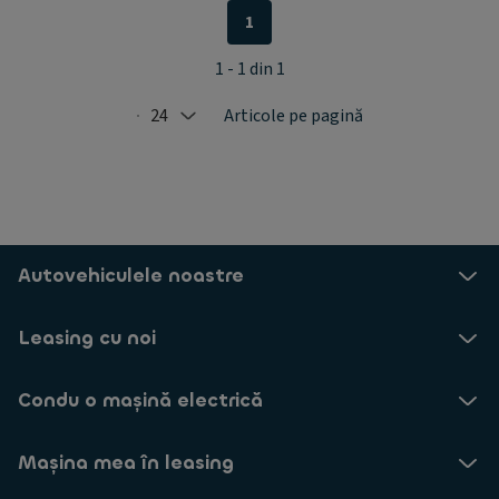
1
1 - 1 din 1
24
Articole pe pagină
Selected: 24
Autovehiculele noastre
Leasing cu noi
Condu o mașină electrică
Mașina mea în leasing