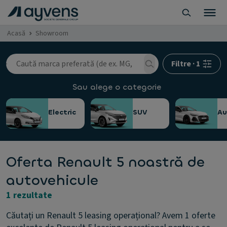
Acasă
Showroom
Filtre
·
1
Sau alege o categorie
Electric
SUV
A
Oferta Renault 5 noastră de
autovehicule
1 rezultate
Căutați un Renault 5 leasing operațional? Avem 1 oferte