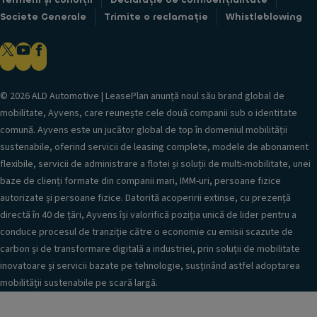
Societe Generale
Trimite o reclamație
Whistleblowing
© 2026 ALD Automotive | LeasePlan anunță noul său brand global de
mobilitate, Ayvens, care reunește cele două companii sub o identitate
comună. Ayvens este un jucător global de top în domeniul mobilității
sustenabile, oferind servicii de leasing complete, modele de abonament
flexibile, servicii de administrare a flotei și soluții de multi-mobilitate, unei
baze de clienți formate din companii mari, IMM-uri, persoane fizice
autorizate și persoane fizice. Datorită acoperirii extinse, cu prezență
directă în 40 de țări, Ayvens își valorifică poziția unică de lider pentru a
conduce procesul de tranziție către o economie cu emisii scazute de
carbon și de transformare digitală a industriei, prin soluții de mobilitate
inovatoare și servicii bazate pe tehnologie, susținând astfel adoptarea
mobilității sustenabile pe scară largă.