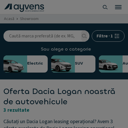
Acasă
Showroom
Filtre
·
1
Sau alege o categorie
Electric
SUV
A
Oferta Dacia Logan noastră
de autovehicule
3 rezultate
Căutați un Dacia Logan leasing operațional? Avem 3